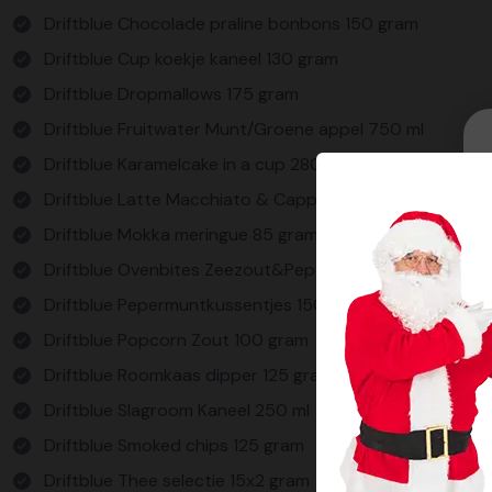
Driftblue Chocolade praline bonbons 150 gram
Driftblue Cup koekje kaneel 130 gram
Driftblue Dropmallows 175 gram
Driftblue Fruitwater Munt/Groene appel 750 ml
Driftblue Karamelcake in a cup 280 gram
Driftblue Latte Macchiato & Cappuccino 61 gram
Driftblue Mokka meringue 85 gram
Driftblue Ovenbites Zeezout&Peper 80 gram
Driftblue Pepermuntkussentjes 150 gram
Driftblue Popcorn Zout 100 gram
Driftblue Roomkaas dipper 125 gram
Driftblue Slagroom Kaneel 250 ml
Driftblue Smoked chips 125 gram
Driftblue Thee selectie 15x2 gram