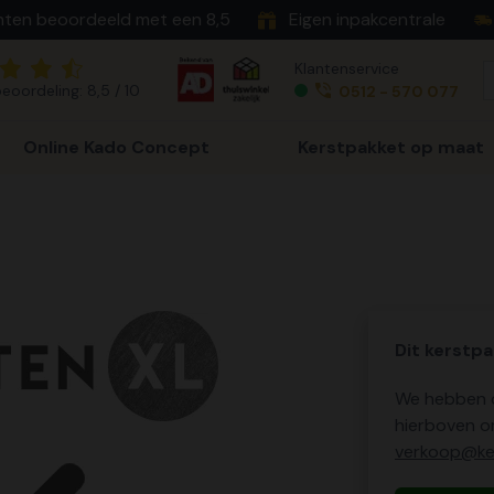
nten beoordeeld met een 8,5
Eigen inpakcentrale
Klantenservice
eoordeling: 8,5 / 10
0512 - 570 077
Online Kado Concept
Kerstpakket op maat
Dit kerstpa
We hebben o
hierboven o
verkoop@ker