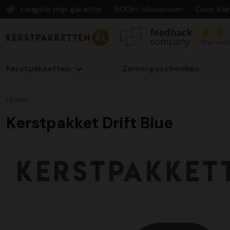
Laagste prijs garantie
600m² showroom
Door kla
Klantenb
Kerstpakketten
Zomergeschenken
Home
Kerstpakket Drift Blue