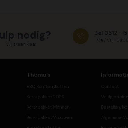
ulp nodig?
Bel 0512 - 
Ma / Vrij | 08:3
Wij staan klaar
Thema's
Informati
BBQ Kerstpakketten
Contact
Kerstpakket 2026
Veelgesteld
Kerstpakket Mannen
Bestellen, b
Kerstpakket Vrouwen
Algemene V
Borrel pakketten
Privacyverkl