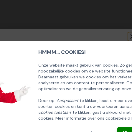
HMMM... COOKIES!
SCHRIJF U IN OP ONZE NIEUWSBRIEF
EN ONTVANG 5% KORTING OP DE
Onze website maakt gebruik van cookies. Zo geb
noodzakelijke cookies om de website functionee
HUISCOLLECTIE KERSTPAKKETTEN
Daarnaast gebruiken we cookies om het verkeer
analyseren en om content te personaliseren. O
Email
optimaliseren we de gebruikerservaring op onze
Door op '
Aanpassen
' te klikken, leest u meer ov
soorten cookies en kunt u uw voorkeuren aanpa
INSCHRIJVEN!
cookies toestaan
' te klikken, gaat u akkoord met
cookies. Meer informatie over ons cookiebeleid 
ANNULEREN