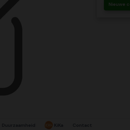
Nieuwe c
Duurzaamheid
KiKa
Contact