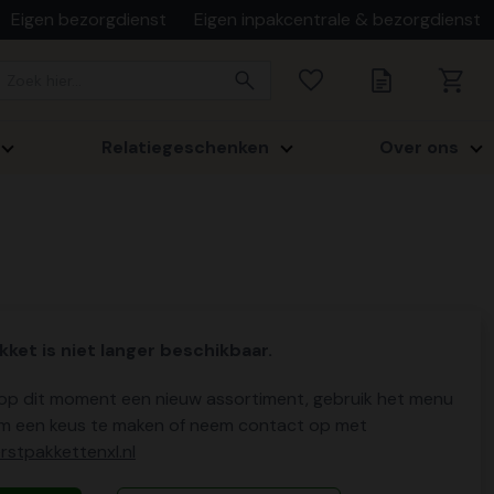
Eigen bezorgdienst
Eigen inpakcentrale & bezorgdienst
Relatiegeschenken
Over ons
kket is niet langer beschikbaar.
p dit moment een nieuw assortiment, gebruik het menu
m een keus te maken of neem contact op met
stpakkettenxl.nl