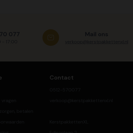
570 077
Mail ons
0 - 17:00
verkoop@kerstpakkettenxl.nl
e
Contact
0512-570077
e vragen
verkoop@kerstpakkettenxl.nl
ezorgen, betalen
oorwaarden
KerstpakkettenXL
aring
Edisonlaan 2