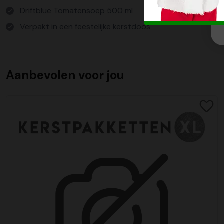
Driftblue Tomatensoep 500 ml
Verpakt in een feestelijke kerstdoos
Aanbevolen voor jou