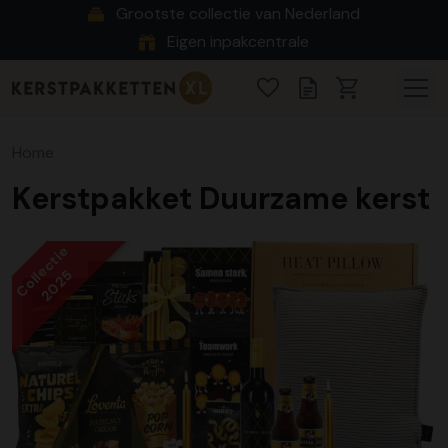
Grootste collectie van Nederland
Eigen inpakcentrale
Home
Kerstpakket Duurzame kerst
Collectie
2025