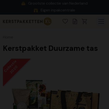
Grootste collectie van Nederland
Eigen inpakcentrale
Home
Kerstpakket Duurzame tas
Collectie
2020