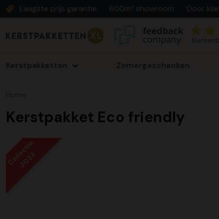
Laagste prijs garantie
600m² showroom
Door kla
Klantenb
Kerstpakketten
Zomergeschenken
Home
Kerstpakket Eco friendly
Collectie
2023