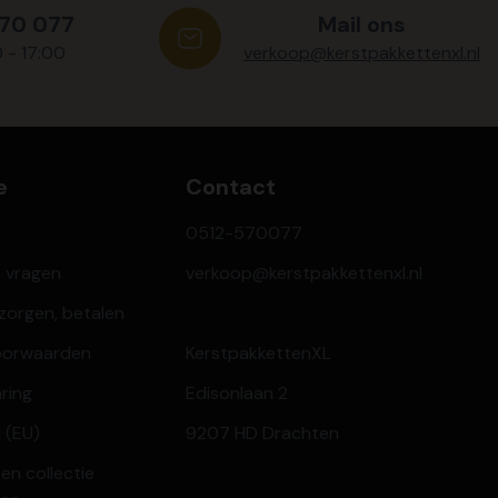
570 077
Mail ons
0 - 17:00
verkoop@kerstpakkettenxl.nl
e
Contact
0512-570077
e vragen
verkoop@kerstpakkettenxl.nl
ezorgen, betalen
oorwaarden
KerstpakkettenXL
aring
Edisonlaan 2
 (EU)
9207 HD Drachten
en collectie