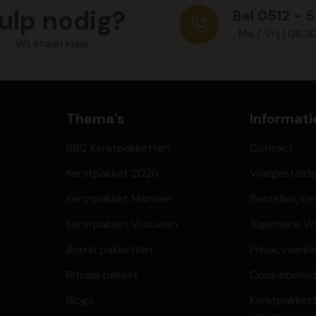
ulp nodig?
Bel 0512 - 
Ma / Vrij | 08:3
Wij staan klaar
Thema's
Informati
BBQ Kerstpakketten
Contact
Kerstpakket 2026
Veelgesteld
Kerstpakket Mannen
Bestellen, b
Kerstpakket Vrouwen
Algemene V
Borrel pakketten
Privacyverkl
Rituals pakket
Cookiebeleid
Blogs
Kerstpakkett