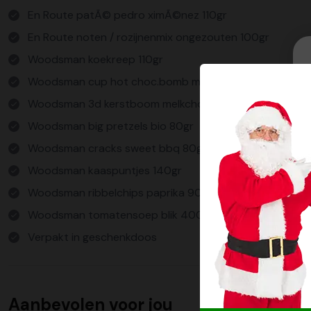
En Route patÃ© pedro ximÃ©nez 110gr
En Route noten / rozijnenmix ongezouten 100gr
Woodsman koekreep 110gr
Woodsman cup hot choc.bomb marshmallow 1x21gr
Woodsman 3d kerstboom melkchocolade 90gr Woodsman
Woodsman big pretzels bio 80gr
Woodsman cracks sweet bbq 80gr
Woodsman kaaspuntjes 140gr
Woodsman ribbelchips paprika 90gr
Woodsman tomatensoep blik 400gr
Verpakt in geschenkdoos
Aanbevolen voor jou