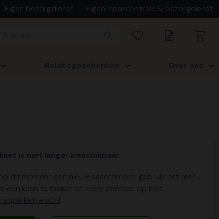
Eigen bezorgdienst
Eigen inpakcentrale & bezorgdienst
Relatiegeschenken
Over ons
kket is niet langer beschikbaar.
p dit moment een nieuw assortiment, gebruik het menu
m een keus te maken of neem contact op met
stpakkettenxl.nl