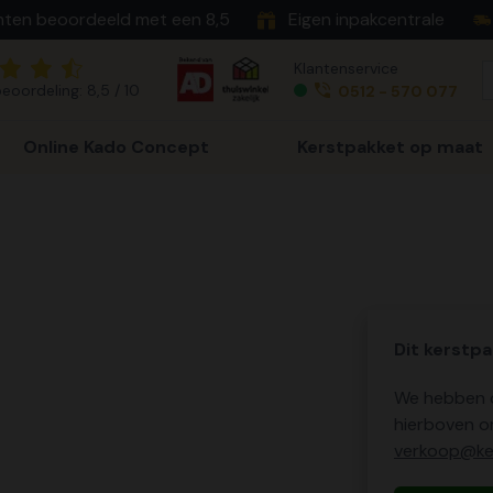
nten beoordeeld met een 8,5
Eigen inpakcentrale
Klantenservice
eoordeling: 8,5 / 10
0512 - 570 077
Online Kado Concept
Kerstpakket op maat
Dit kerstpa
We hebben o
hierboven o
verkoop@ker