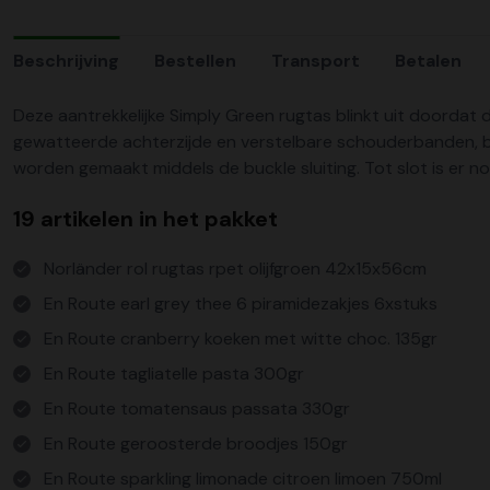
Beschrijving
Bestellen
Transport
Betalen
Deze aantrekkelijke Simply Green rugtas blinkt uit doordat 
gewatteerde achterzijde en verstelbare schouderbanden, bie
worden gemaakt middels de buckle sluiting. Tot slot is er no
19 artikelen in het pakket
Norländer rol rugtas rpet olijfgroen 42x15x56cm
En Route earl grey thee 6 piramidezakjes 6xstuks
En Route cranberry koeken met witte choc. 135gr
En Route tagliatelle pasta 300gr
En Route tomatensaus passata 330gr
En Route geroosterde broodjes 150gr
En Route sparkling limonade citroen limoen 750ml