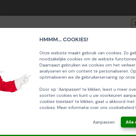
HMMM... COOKIES!
SCHRIJF U IN OP ONZE NIEUWSBRIEF
 mueslirepen fruit 3x20gr
EN ONTVANG 5% KORTING OP DE
Onze website maakt gebruik van cookies. Zo geb
noodzakelijke cookies om de website functionee
HUISCOLLECTIE KERSTPAKKETTEN
Daarnaast gebruiken we cookies om het verkeer
analyseren en om content te personaliseren. O
Email
optimaliseren we de gebruikerservaring op onze
Door op '
Aanpassen
' te klikken, leest u meer ov
soorten cookies en kunt u uw voorkeuren aanpa
INSCHRIJVEN!
cookies toestaan
' te klikken, gaat u akkoord met
cookies. Meer informatie over ons cookiebeleid 
ANNULEREN
Aanpassen
Alle