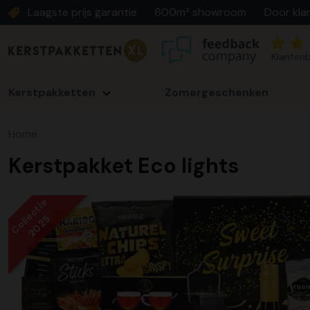
Laagste prijs garantie
600m² showroom
Door kla
Klantenb
Kerstpakketten
Zomergeschenken
Home
Kerstpakket Eco lights
Collectie
2025