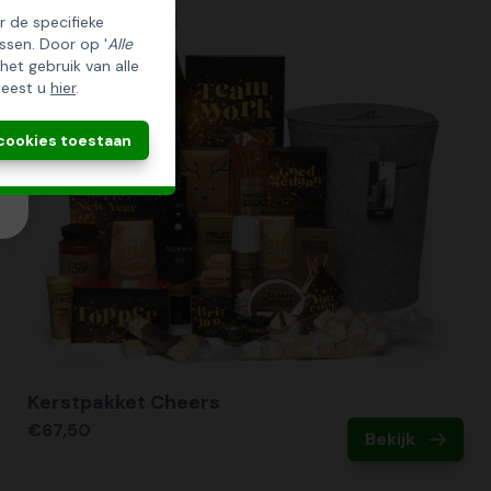
er de specifieke
ssen. Door op '
Alle
 het gebruik van alle
leest u
hier
.
 cookies toestaan
Kerstpakket Cheers
€67,50
Bekijk