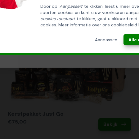
Door op '
Aanpassen
' te klikken, leest u meer ov
soorten cookies en kunt u uw voorkeuren aanpa
INSCHRIJVEN!
cookies toestaan
' te klikken, gaat u akkoord met
cookies. Meer informatie over ons cookiebeleid 
ANNULEREN
Aanpassen
Alle
Kerstpakket Just Go
€75,00
Bekijk