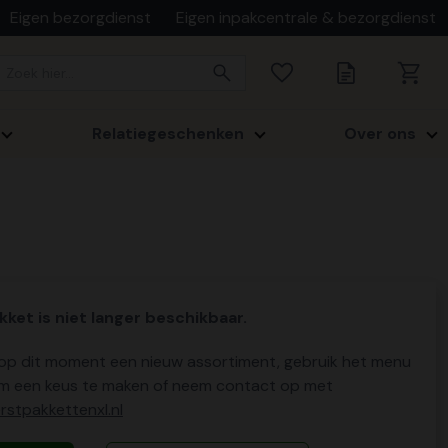
Eigen bezorgdienst
Eigen inpakcentrale & bezorgdienst
Relatiegeschenken
Over ons
kket is niet langer beschikbaar.
p dit moment een nieuw assortiment, gebruik het menu
m een keus te maken of neem contact op met
stpakkettenxl.nl