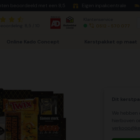
nten beoordeeld met een 8,5
Eigen inpakcentrale
Klantenservice
eoordeling: 8,5 / 10
0512 - 570 077
Online Kado Concept
Kerstpakket op maat
Dit kerstpa
We hebben o
hierboven o
verkoop@ker