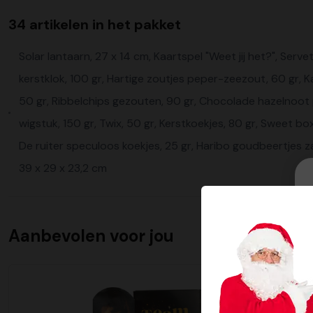
34 artikelen in het pakket
Solar lantaarn, 27 x 14 cm, Kaartspel "Weet jij het?", Servet
kerstklok, 100 gr, Hartige zoutjes peper-zeezout, 60 gr, Ka
50 gr, Ribbelchips gezouten, 90 gr, Chocolade hazelnoot pr
wigstuk, 150 gr, Twix, 50 gr, Kerstkoekjes, 80 gr, Sweet bo
De ruiter speculoos koekjes, 25 gr, Haribo goudbeertjes zak
39 x 29 x 23,2 cm
Aanbevolen voor jou