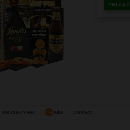
Nieuwe c
Duurzaamheid
KiKa
Contact