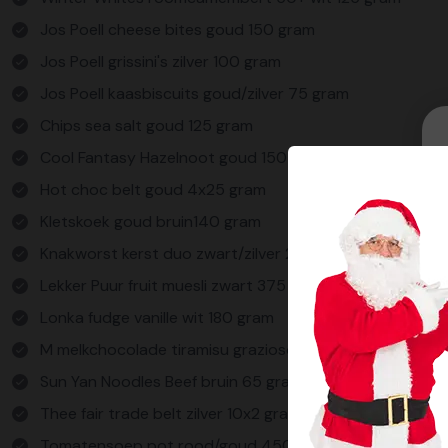
Jos Poell cheese bites goud 150 gram
Jos Poell grissini's zilver 100 gram
Jos Poell kaasbiscuits goud/zilver 75 gram
Chips sea salt goud 125 gram
Cool Fantasy Hazelnoot goud 150 gram
Hot choc belt goud 4x25 gram
Kletskoek goud bruin140 gram
Knakworst kerst duo zwart/zilver 200 gram
Lekker Puur fruit muesli zwart 375 gram
Lonka fudge vanille wit 180 gram
M melkchocolade tiramisu grazioso bruin 8x12,5 g
Sun Yan Noodles Beef bruin 65 gram Cups *2
Thee fair trade belt zilver 10x2 gram
Tomatensoep pot rood/goud 450 ml