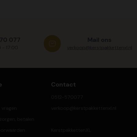
570 077
Mail ons
0 - 17:00
verkoop@kerstpakkettenxl.nl
e
Contact
0512-570077
e vragen
verkoop@kerstpakkettenxl.nl
ezorgen, betalen
oorwaarden
KerstpakkettenXL