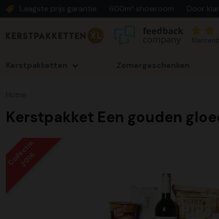
Laagste prijs garantie
600m² showroom
Door kla
Klantenb
Kerstpakketten
Zomergeschenken
Home
Kerstpakket Een gouden gloe
Collectie
2016