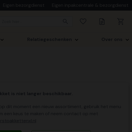
Eigen bezorgdienst
Eigen inpakcentrale & bezorgdienst
Relatiegeschenken
Over ons
kket is niet langer beschikbaar.
p dit moment een nieuw assortiment, gebruik het menu
m een keus te maken of neem contact op met
stpakkettenxl.nl