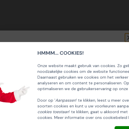
HMMM... COOKIES!
SCHRIJF U IN OP ONZE NIEUWSBRIEF
EN ONTVANG 5% KORTING OP DE
Onze website maakt gebruik van cookies. Zo geb
noodzakelijke cookies om de website functionee
HUISCOLLECTIE KERSTPAKKETTEN
Daarnaast gebruiken we cookies om het verkeer
analyseren en om content te personaliseren. O
Email
optimaliseren we de gebruikerservaring op onze
Door op '
Aanpassen
' te klikken, leest u meer ov
soorten cookies en kunt u uw voorkeuren aanpa
INSCHRIJVEN!
cookies toestaan
' te klikken, gaat u akkoord met
cookies. Meer informatie over ons cookiebeleid 
ANNULEREN