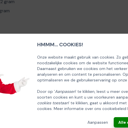
x2 gram
 gram
HMMM... COOKIES!
SCHRIJF U IN OP ONZE NIEUWSBRIEF
EN ONTVANG 5% KORTING OP DE
Onze website maakt gebruik van cookies. Zo geb
noodzakelijke cookies om de website functionee
HUISCOLLECTIE KERSTPAKKETTEN
Daarnaast gebruiken we cookies om het verkeer
analyseren en om content te personaliseren. O
Email
optimaliseren we de gebruikerservaring op onze
Door op '
Aanpassen
' te klikken, leest u meer ov
soorten cookies en kunt u uw voorkeuren aanpa
INSCHRIJVEN!
cookies toestaan
' te klikken, gaat u akkoord met
cookies. Meer informatie over ons cookiebeleid 
ANNULEREN
Aanpassen
Alle