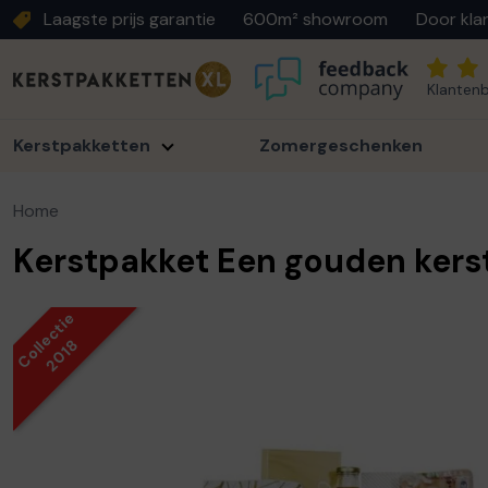
Laagste prijs garantie
600m² showroom
Door kla
Klantenb
Kerstpakketten
Zomergeschenken
Home
Kerstpakket Een gouden ker
Collectie
2018