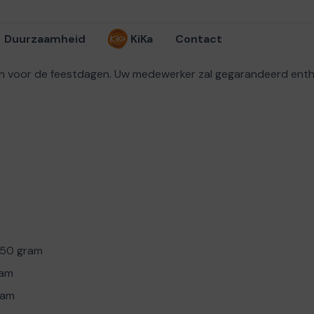
Duurzaamheid
KiKa
Contact
ijen voor de feestdagen. Uw medewerker zal gegarandeerd enth
250 gram
ram
ram