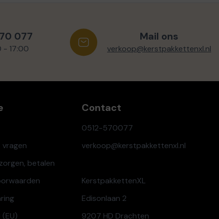
570 077
Mail ons
0 - 17:00
verkoop@kerstpakkettenxl.nl
e
Contact
0512-570077
e vragen
verkoop@kerstpakkettenxl.nl
ezorgen, betalen
oorwaarden
KerstpakkettenXL
aring
Edisonlaan 2
 (EU)
9207 HD Drachten