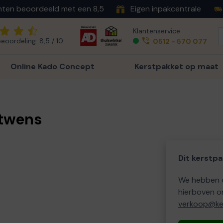
nten beoordeeld met een 8,5
Eigen inpakcentrale
Klantenservice
eoordeling: 8,5 / 10
0512 - 570 077
Online Kado Concept
Kerstpakket op maat
stwens
Dit kerstpa
We hebben o
hierboven o
verkoop@ker