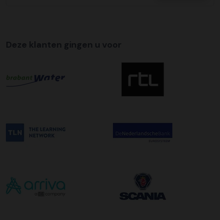
Tijdslevering
Wij bieden op alle pallet bezorgingen de mogelijkheid aan
om hier een tijdszending van te maken. Dit betekent dat
Deze klanten gingen u voor
uw zending gegarandeerd op de afleverdatum voor 12:00
uur in de ochtend wordt bezorgd. Als u hier gebruik van
wilt maken kunt u dit aanvinken bij het plaatsen van uw
bestelling. De kosten hiervoor bedragen €75,00 per
afleveradres ongeacht het aantal pallets.