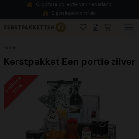
Grootste collectie van Nederland
Eigen inpakcentrale
Home
Kerstpakket Een portie zilver
Collectie
2016