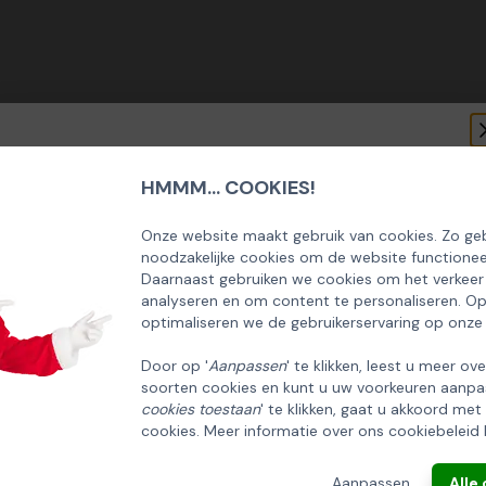
HMMM... COOKIES!
SCHRIJF U IN OP ONZE NIEUWSBRIEF
EN ONTVANG 5% KORTING OP DE
Onze website maakt gebruik van cookies. Zo geb
noodzakelijke cookies om de website functionee
HUISCOLLECTIE KERSTPAKKETTEN
Daarnaast gebruiken we cookies om het verkeer
analyseren en om content te personaliseren. O
Email
optimaliseren we de gebruikerservaring op onze
Door op '
Aanpassen
' te klikken, leest u meer ov
soorten cookies en kunt u uw voorkeuren aanpa
INSCHRIJVEN!
cookies toestaan
' te klikken, gaat u akkoord met
cookies. Meer informatie over ons cookiebeleid 
ANNULEREN
Aanpassen
Alle