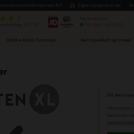
nten beoordeeld met een 8,5
Eigen inpakcentrale
Klantenservice
eoordeling: 8,5 / 10
0512 - 570 077
Online Kado Concept
Kerstpakket op maat
er
Dit kerstpa
We hebben o
hierboven o
verkoop@ker