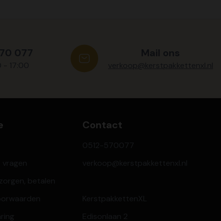
570 077
Mail ons
0 - 17:00
verkoop@kerstpakkettenxl.nl
e
Contact
0512-570077
e vragen
verkoop@kerstpakkettenxl.nl
ezorgen, betalen
oorwaarden
KerstpakkettenXL
aring
Edisonlaan 2