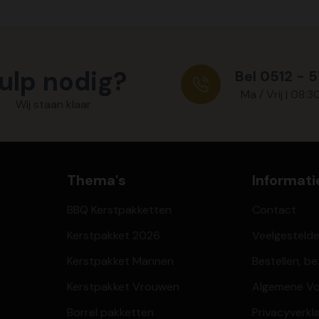
ulp nodig?
Bel 0512 - 
Ma / Vrij | 08:3
Wij staan klaar
Thema's
Informati
BBQ Kerstpakketten
Contact
Kerstpakket 2026
Veelgesteld
Kerstpakket Mannen
Bestellen, b
Kerstpakket Vrouwen
Algemene V
Borrel pakketten
Privacyverkl