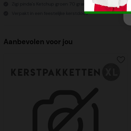
Zigi pinda's Ketchup groen 70 gram
Verpakt in een feestelijke kerstdoos
Aanbevolen voor jou