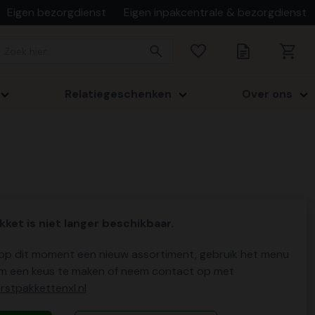
Eigen bezorgdienst
Eigen inpakcentrale & bezorgdienst
Relatiegeschenken
Over ons
kket is niet langer beschikbaar.
p dit moment een nieuw assortiment, gebruik het menu
m een keus te maken of neem contact op met
stpakkettenxl.nl