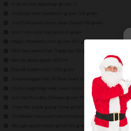
Fruit Action appelsap groen 1 L
Grazioso mini hazelnoot groen 108 gram
Jos Poell pesto bites zwart/rood 130 gram
Knorr mix voor macaroni 61 gram
Magic Moments zout groen 100 gram
Mini Jam aarbei Fair Trade bio 28 gram
Nectar glass apple 200 ml
Piacelli fusilini no37 500 gram
Soepstengels Olio d'Oliva zwart 120 gram
Stolze hagelslag melk zwart/zilver 150 gram
Sun Yan Noodles Chicken groen 85 gram
Thee fair trade going home groen 10x2 gram
Vd Meulen beschuit naturel blauw/groen 100 gram
Woogie apple sticks groen 85 gram