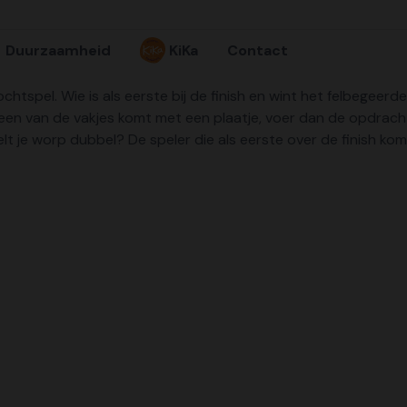
Duurzaamheid
KiKa
Contact
chtspel. Wie is als eerste bij de finish en wint het felbegeer
en van de vakjes komt met een plaatje, voer dan de opdracht ui
en telt je worp dubbel? De speler die als eerste over de finish