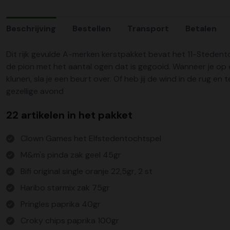
Beschrijving
Bestellen
Transport
Betalen
Dit rijk gevulde A-merken kerstpakket bevat het 11-Stedento
de pion met het aantal ogen dat is gegooid. Wanneer je op e
klunen, sla je een beurt over. Of heb jij de wind in de rug 
gezellige avond
22 artikelen in het pakket
Clown Games het Elfstedentochtspel
M&m's pinda zak geel 45gr
Bifi original single oranje 22,5gr, 2 st
Haribo starmix zak 75gr
Pringles paprika 40gr
Croky chips paprika 100gr