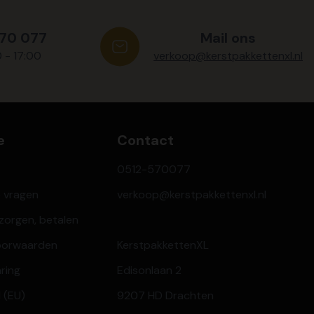
570 077
Mail ons
0 - 17:00
verkoop@kerstpakkettenxl.nl
e
Contact
0512-570077
e vragen
verkoop@kerstpakkettenxl.nl
ezorgen, betalen
oorwaarden
KerstpakkettenXL
aring
Edisonlaan 2
 (EU)
9207 HD Drachten