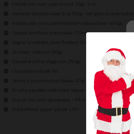
PatÃ© met ham zwart/rood 70gr, 2 st
Verkade shuttles kaas & ui 150gr Van gilse poedersuiker
Atlanta mix voor pannenkoeken blauw/zilver 400gr
Zaanse knoflook mayonaise 170ml
Vegter's rolletjes zilver/holland 10stuks
Jp toast volkoren 90gr
Campina echte slagroom 250gr
Chocomel vol pak 1ltr
Jimmy's popcornzout blauw 40gr
Droste pastilles melk koker blauw 85gr
Duyvis mix voor dipsausjes - fiÃ«sta 6gr
Dubbelfrisss appel-perzik 1,5ltr
Verpakt in geschenkdoos