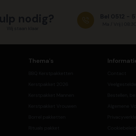
ulp nodig?
Bel 0512 - 
Ma / Vrij | 08:3
Wij staan klaar
Thema's
Informati
BBQ Kerstpakketten
Contact
Kerstpakket 2026
Veelgesteld
Kerstpakket Mannen
Bestellen, b
Kerstpakket Vrouwen
Algemene V
Borrel pakketten
Privacyverkl
Rituals pakket
Cookiebeleid