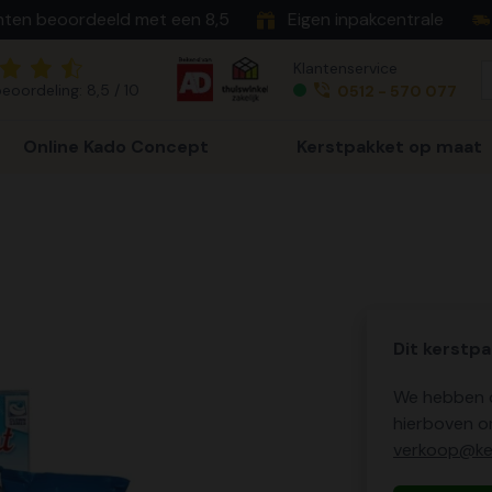
nten beoordeeld met een 8,5
Eigen inpakcentrale
Klantenservice
eoordeling: 8,5 / 10
0512 - 570 077
Online Kado Concept
Kerstpakket op maat
Dit kerstpa
We hebben o
hierboven o
verkoop@ker