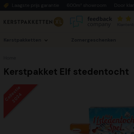
Laagste prijs garantie
600m² showroom
Door kla
Klantenb
Kerstpakketten
Zomergeschenken
Home
Kerstpakket Elf stedentocht
Collectie
2024