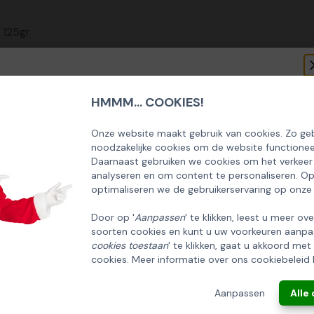
 125gr
HMMM... COOKIES!
SCHRIJF U IN OP ONZE NIEUWSBRIEF
EN ONTVANG 5% KORTING OP DE
Onze website maakt gebruik van cookies. Zo geb
noodzakelijke cookies om de website functionee
HUISCOLLECTIE KERSTPAKKETTEN
Daarnaast gebruiken we cookies om het verkeer
analyseren en om content te personaliseren. O
Email
optimaliseren we de gebruikerservaring op onze
Door op '
Aanpassen
' te klikken, leest u meer ov
soorten cookies en kunt u uw voorkeuren aanpa
INSCHRIJVEN!
cookies toestaan
' te klikken, gaat u akkoord met
cookies. Meer informatie over ons cookiebeleid 
ANNULEREN
Aanpassen
Alle