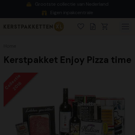
Grootste collectie van Nederland
Eigen inpakcentrale
Home
Kerstpakket Enjoy Pizza time
Collectie
2016