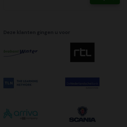
klantenservice contact met u op om dit samen met u in
te regelen.
Tijdslevering
Wij bieden op alle pallet bezorgingen de mogelijkheid aan
Deze klanten gingen u voor
om hier een tijdszending van te maken. Dit betekent dat
uw zending gegarandeerd op de afleverdatum voor 12:00
uur in de ochtend wordt bezorgd. Als u hier gebruik van
wilt maken kunt u dit aanvinken bij het plaatsen van uw
bestelling. De kosten hiervoor bedragen €75,00 per
afleveradres ongeacht het aantal pallets.