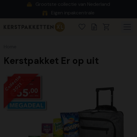
Grootste collectie van Nederland
Eigen inpakcentrale
Home
Kerstpakket Er op uit
Collectie
2021