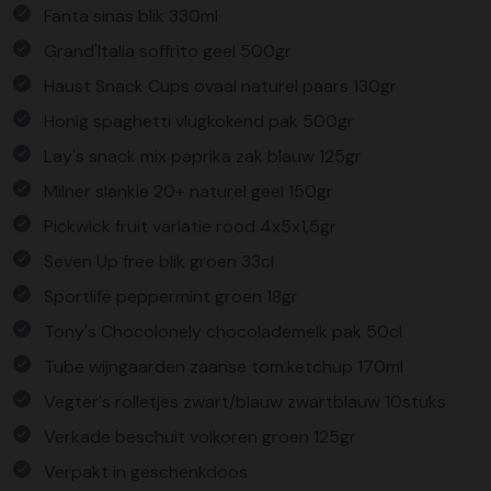
Fanta sinas blik 330ml
Grand'Italia soffrito geel 500gr
Haust Snack Cups ovaal naturel paars 130gr
Honig spaghetti vlugkokend pak 500gr
Lay's snack mix paprika zak blauw 125gr
Milner slankie 20+ naturel geel 150gr
Pickwick fruit variatie rood 4x5x1,5gr
Seven Up free blik groen 33cl
Sportlife peppermint groen 18gr
Tony's Chocolonely chocolademelk pak 50cl
Tube wijngaarden zaanse tom.ketchup 170ml
Vegter's rolletjes zwart/blauw zwartblauw 10stuks
Verkade beschuit volkoren groen 125gr
Verpakt in geschenkdoos