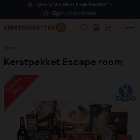
Grootste collectie van Nederland
Eigen inpakcentrale
Home
Kerstpakket Escape room
Collectie
2022