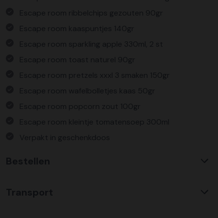
Escape room ribbelchips gezouten 90gr
Escape room kaaspuntjes 140gr
Escape room sparkling apple 330ml, 2 st
Escape room toast naturel 90gr
Escape room pretzels xxxl 3 smaken 150gr
Escape room wafelbolletjes kaas 50gr
Escape room popcorn zout 100gr
Escape room kleintje tomatensoep 300ml
Verpakt in geschenkdoos
Bestellen
Waarom KerstpakkettenXL?
Transport
Met ruim 25 jaar ervaring is KerstpakkettenXL een
absolute specialist op het gebied van kerstpakketten. Wij
C02 neutraal
transport
bieden een unieke collectie met items die u nergens