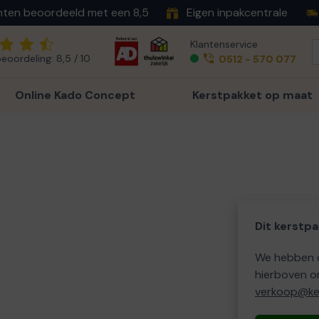
nten beoordeeld met een 8,5
Eigen inpakcentrale
Klantenservice
eoordeling: 8,5 / 10
0512 - 570 077
Online Kado Concept
Kerstpakket op maat
Dit kerstpa
We hebben o
hierboven o
verkoop@ker