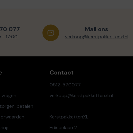
570 077
Mail ons
0 - 17:00
verkoop@kerstpakkettenxl.nl
e
Contact
0512-570077
e vragen
verkoop@kerstpakkettenxl.nl
ezorgen, betalen
oorwaarden
KerstpakkettenXL
aring
Edisonlaan 2