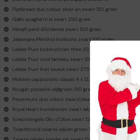
Flatbread duo colour zilver en zwart 120 gram
Gallo spaghetti ei zwart 250 gram
Hénaff paté d'Ardenne zwart 100 gram
Jakemans Menthol bonbons zwart 100 gram
Lekker Puur bosvruchten thee 30 gram
Lekker Puur cool fantasy zwart 150 gram
Lekker Puur fruit muesli zwart 375 gram
Mokate cappuccino classic 8 x 12,5 gram
Nougat pistache olijfgroen 150 gram
Pepermunt duo colour zwart/zilver 100 gram
Royal Heart borrelnoten zwart label 120 gram
Soepstengels Olio d'Oliva zwart 120 gram
Toastbrood zwarte olijven groen 170 gram
Zwarte olijven zonder pit zwart 150 gram