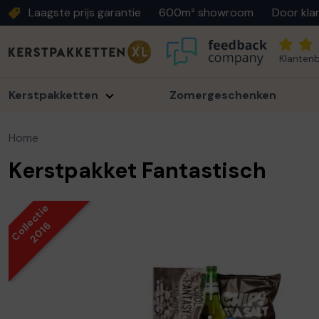
Laagste prijs garantie
600m² showroom
Door kla
Klantenb
Kerstpakketten
Zomergeschenken
Home
Kerstpakket Fantastisch
Collectie
2016