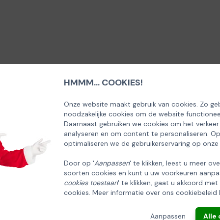
HMMM... COOKIES!
SCHRIJF U IN OP ONZE NIEUWSBRIEF
EN ONTVANG 5% KORTING OP DE
Onze website maakt gebruik van cookies. Zo geb
noodzakelijke cookies om de website functionee
HUISCOLLECTIE KERSTPAKKETTEN
Daarnaast gebruiken we cookies om het verkeer
analyseren en om content te personaliseren. O
Email
optimaliseren we de gebruikerservaring op onze
Door op '
Aanpassen
' te klikken, leest u meer ov
soorten cookies en kunt u uw voorkeuren aanpa
INSCHRIJVEN!
cookies toestaan
' te klikken, gaat u akkoord met
cookies. Meer informatie over ons cookiebeleid 
ANNULEREN
Aanpassen
Alle