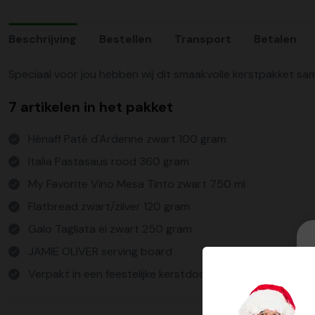
Beschrijving
Bestellen
Transport
Betalen
Speciaal voor jou hebben wij dit smaakvolle kerstpakket sa
7 artikelen in het pakket
Hénaff Paté d'Ardenne zwart 100 gram
Italia Pastasaus rood 360 gram
My Favorite Vino Mesa Tinto zwart 750 ml
Flatbread zwart/zilver 120 gram
Galo Tagliata ei zwart 250 gram
JAMIE OLIVER serving board
Verpakt in een feestelijke kerstdoos