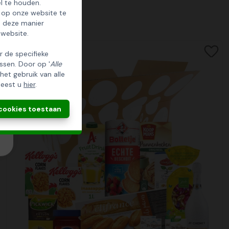
l te houden.
 op onze website te
p deze manier
 website.
er de specifieke
ssen. Door op '
Alle
 het gebruik van alle
leest u
hier
.
 cookies toestaan