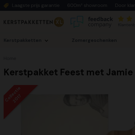
Laagste prijs garantie
600m² showroom
Door kla
Klantenb
Kerstpakketten
Zomergeschenken
Home
Kerstpakket Feest met Jamie
Collectie
2017