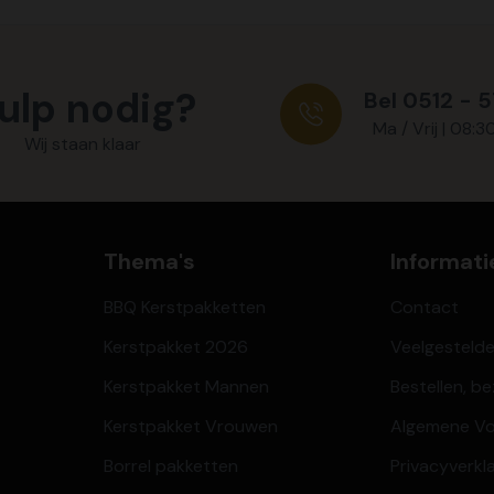
ulp nodig?
Bel 0512 - 
Ma / Vrij | 08:3
Wij staan klaar
Thema's
Informati
BBQ Kerstpakketten
Contact
Kerstpakket 2026
Veelgesteld
Kerstpakket Mannen
Bestellen, b
Kerstpakket Vrouwen
Algemene V
Borrel pakketten
Privacyverkl