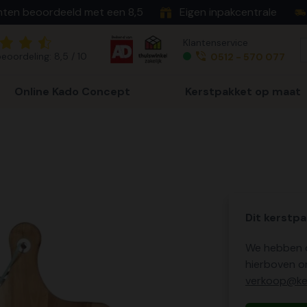
nten beoordeeld met een 8,5
Eigen inpakcentrale
Klantenservice
eoordeling: 8,5 / 10
0512 - 570 077
Online Kado Concept
Kerstpakket op maat
Dit kerstpa
We hebben o
hierboven o
verkoop@ker