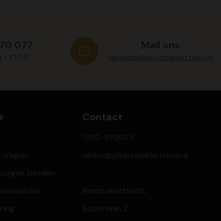
570 077
Mail ons
0 - 17:00
verkoop@kerstpakkettenxl.nl
e
Contact
0512-570077
e vragen
verkoop@kerstpakkettenxl.nl
ezorgen, betalen
oorwaarden
KerstpakkettenXL
aring
Edisonlaan 2