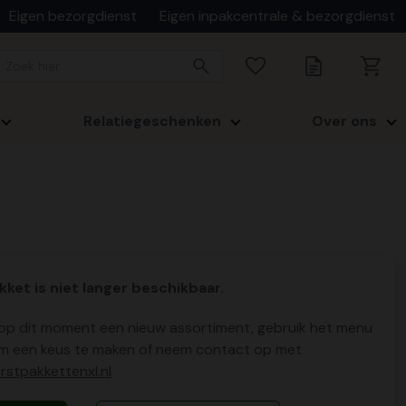
Eigen bezorgdienst
Eigen inpakcentrale & bezorgdienst
Relatiegeschenken
Over ons
kket is niet langer beschikbaar.
p dit moment een nieuw assortiment, gebruik het menu
m een keus te maken of neem contact op met
stpakkettenxl.nl