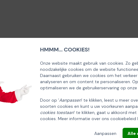
HMMM... COOKIES!
SCHRIJF U IN OP ONZE NIEUWSBRIEF
EN ONTVANG 5% KORTING OP DE
Onze website maakt gebruik van cookies. Zo geb
noodzakelijke cookies om de website functionee
HUISCOLLECTIE KERSTPAKKETTEN
Daarnaast gebruiken we cookies om het verkeer
analyseren en om content te personaliseren. O
Email
optimaliseren we de gebruikerservaring op onze
Door op '
Aanpassen
' te klikken, leest u meer ov
soorten cookies en kunt u uw voorkeuren aanpa
INSCHRIJVEN!
cookies toestaan
' te klikken, gaat u akkoord met
cookies. Meer informatie over ons cookiebeleid 
ANNULEREN
Aanpassen
Alle