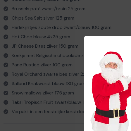
Brussels paté zwart/bruin 25 gram
Chips Sea Salt zilver 125 gram
Harlekijntjes zoute drop zwart/blauw 100 gram
Hot Choc blauw 4x25 gram
JP Cheese Bites zilver 150 gram
Koekje met Belgische chocolade zilver 150 gram
Pane Rustico zilver 100 gram
Royal Orchard zwarte bes zilver 225 gram
Salland Knakworst blauw 180 gram
Snow mallows zilver 175 gram
Taksi Tropisch Fruit zwart/blauw 1,5L
Verpakt in een feestelijke kerstdoos