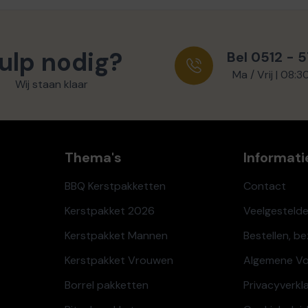
ulp nodig?
Bel 0512 - 
Ma / Vrij | 08:3
Wij staan klaar
Thema's
Informati
BBQ Kerstpakketten
Contact
Kerstpakket 2026
Veelgesteld
Kerstpakket Mannen
Bestellen, b
Kerstpakket Vrouwen
Algemene V
Borrel pakketten
Privacyverkl