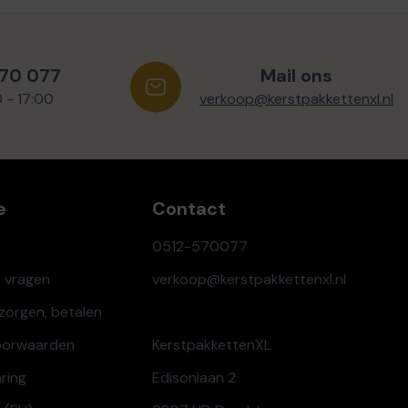
570 077
Mail ons
0 - 17:00
verkoop@kerstpakkettenxl.nl
e
Contact
0512-570077
e vragen
verkoop@kerstpakkettenxl.nl
ezorgen, betalen
oorwaarden
KerstpakkettenXL
aring
Edisonlaan 2