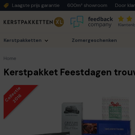
Laagste prijs garantie
600m² showroom
Door kla
Klantenb
Kerstpakketten
Zomergeschenken
Home
Kerstpakket Feestdagen tro
Collectie
2016