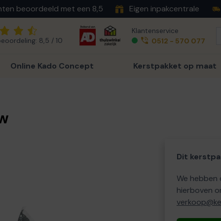
nten beoordeeld met een 8,5
Eigen inpakcentrale
Klantenservice
eoordeling: 8,5 / 10
0512 - 570 077
Online Kado Concept
Kerstpakket op maat
uw
Dit kerstpa
We hebben o
hierboven o
verkoop@ker