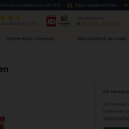
nten beoordeeld met een 8,5
Eigen inpakcentrale
Klantenservice
eoordeling: 8,5 / 10
0512 - 570 077
Online Kado Concept
Kerstpakket op maat
en
Dit kerstpa
We hebben o
hierboven o
verkoop@ker