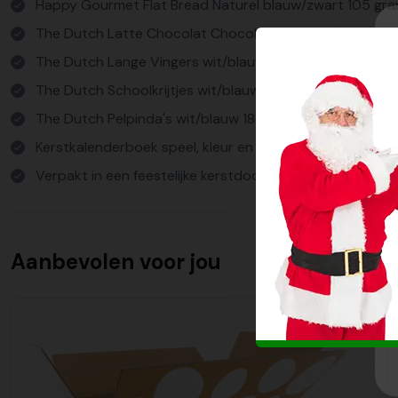
Happy Gourmet Flat Bread Naturel blauw/zwart 105 gr
The Dutch Latte Chocolat Chocolademelk wit/blauw 250
The Dutch Lange Vingers wit/blauw 125 gram
The Dutch Schoolkrijtjes wit/blauw 120 gram
The Dutch Pelpinda's wit/blauw 180 gram
Kerstkalenderboek speel, kleur en zing
Verpakt in een feestelijke kerstdoos
Aanbevolen voor jou