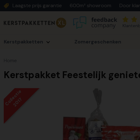
Laagste prijs garantie
600m² showroom
Door kla
Klantenb
Kerstpakketten
Zomergeschenken
Home
Kerstpakket Feestelijk geniet
Collectie
2017