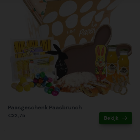
Paasgeschenk Paasbrunch
€32,75
Bekijk