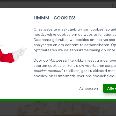
am
 ml, 2 st
HMMM... COOKIES!
SCHRIJF U IN OP ONZE NIEUWSBRIEF
EN ONTVANG 5% KORTING OP DE
Onze website maakt gebruik van cookies. Zo geb
noodzakelijke cookies om de website functionee
HUISCOLLECTIE KERSTPAKKETTEN
Daarnaast gebruiken we cookies om het verkeer
analyseren en om content te personaliseren. O
Email
optimaliseren we de gebruikerservaring op onze
Door op '
Aanpassen
' te klikken, leest u meer ov
soorten cookies en kunt u uw voorkeuren aanpa
INSCHRIJVEN!
cookies toestaan
' te klikken, gaat u akkoord met
cookies. Meer informatie over ons cookiebeleid 
ANNULEREN
Aanpassen
Alle