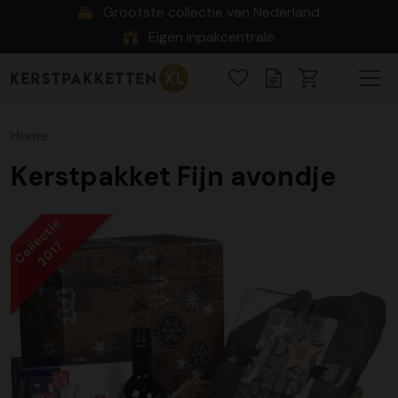
Grootste collectie van Nederland
Eigen inpakcentrale
Home
Kerstpakket Fijn avondje
Collectie
2017