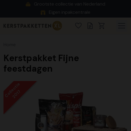
Grootste collectie van Nederland
Eigen inpakcentrale
Home
Kerstpakket Fijne
feestdagen
Collectie
2017