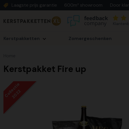
Laagste prijs garantie
600m² showroom
Door kla
Klantenb
Kerstpakketten
Zomergeschenken
Home
Kerstpakket Fire up
Collectie
2022