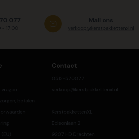
570 077
Mail ons
0 - 17:00
verkoop@kerstpakkettenxl.nl
e
Contact
0512-570077
e vragen
verkoop@kerstpakkettenxl.nl
ezorgen, betalen
oorwaarden
KerstpakkettenXL
aring
Edisonlaan 2
 (EU)
9207 HD Drachten