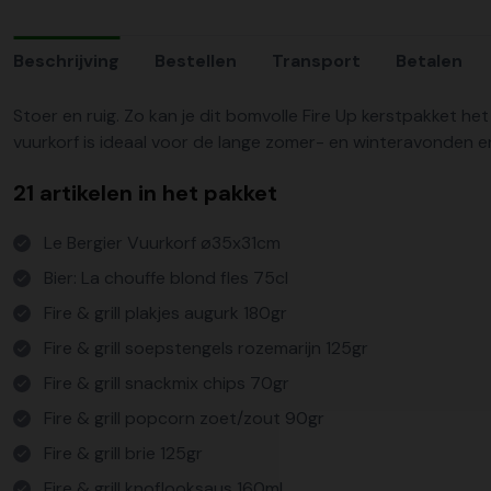
Beschrijving
Bestellen
Transport
Betalen
Stoer en ruig. Zo kan je dit bomvolle Fire Up kerstpakket he
vuurkorf is ideaal voor de lange zomer- en winteravonden en
21 artikelen in het pakket
Le Bergier Vuurkorf ø35x31cm
Bier: La chouffe blond fles 75cl
Fire & grill plakjes augurk 180gr
Fire & grill soepstengels rozemarijn 125gr
Fire & grill snackmix chips 70gr
Fire & grill popcorn zoet/zout 90gr
Fire & grill brie 125gr
Fire & grill knoflooksaus 160ml