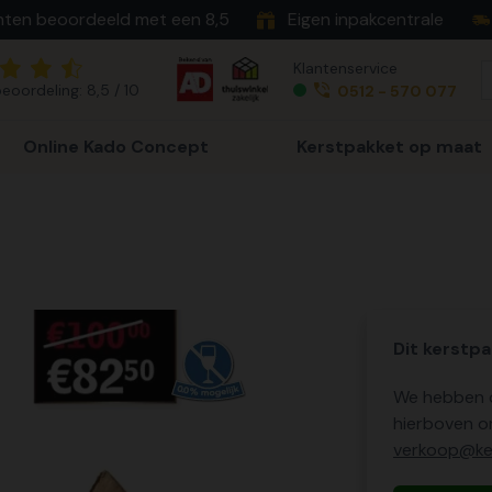
nten beoordeeld met een 8,5
Eigen inpakcentrale
Klantenservice
eoordeling: 8,5 / 10
0512 - 570 077
Online Kado Concept
Kerstpakket op maat
Dit kerstpa
We hebben o
hierboven o
verkoop@ker