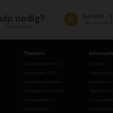
ulp nodig?
Bel 0512 - 
Ma / Vrij | 08:3
Wij staan klaar
Thema's
Informati
BBQ Kerstpakketten
Contact
Kerstpakket 2026
Veelgesteld
Kerstpakket Mannen
Bestellen, b
Kerstpakket Vrouwen
Algemene V
Borrel pakketten
Privacyverkl
Rituals pakket
Cookiebeleid