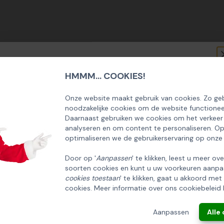
HMMM... COOKIES!
SCHRIJF U IN OP ONZE NIEUWSBRIEF
EN ONTVANG 5% KORTING OP DE
Onze website maakt gebruik van cookies. Zo geb
noodzakelijke cookies om de website functionee
HUISCOLLECTIE KERSTPAKKETTEN
Daarnaast gebruiken we cookies om het verkeer
analyseren en om content te personaliseren. O
Email
optimaliseren we de gebruikerservaring op onze
Door op '
Aanpassen
' te klikken, leest u meer ov
soorten cookies en kunt u uw voorkeuren aanpa
INSCHRIJVEN!
cookies toestaan
' te klikken, gaat u akkoord met
cookies. Meer informatie over ons cookiebeleid 
ANNULEREN
Aanpassen
Alle