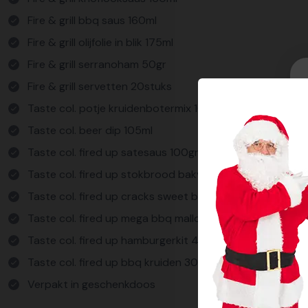
Fire & grill bbq saus 160ml
Fire & grill olijfolie in blik 175ml
Fire & grill serranoham 50gr
Fire & grill servetten 20stuks
Taste col. potje kruidenbotermix 10gr
Taste col. beer dip 105ml
Taste col. fired up satesaus 100gr
Taste col. fired up stokbrood bakvorm 200gr
Taste col. fired up cracks sweet bbq 80gr
Taste col. fired up mega bbq mallows 375gr
Taste col. fired up hamburgerkit 40+60gr
Taste col. fired up bbq kruiden 30gr
Verpakt in geschenkdoos