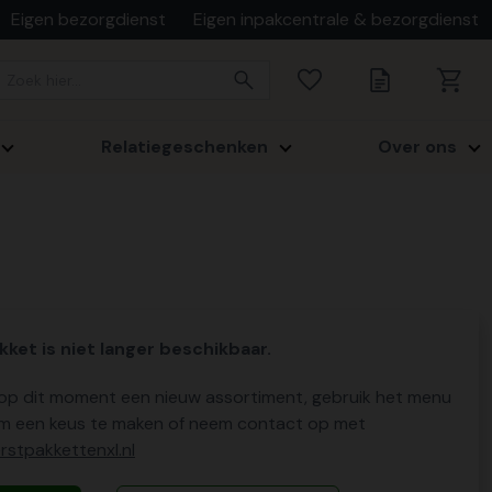
Eigen bezorgdienst
Eigen inpakcentrale & bezorgdienst
Relatiegeschenken
Over ons
kket is niet langer beschikbaar.
p dit moment een nieuw assortiment, gebruik het menu
m een keus te maken of neem contact op met
stpakkettenxl.nl