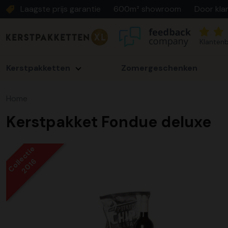
Laagste prijs garantie
600m² showroom
Door kla
Klantenb
Kerstpakketten
Zomergeschenken
Home
Kerstpakket Fondue deluxe
Collectie
2016