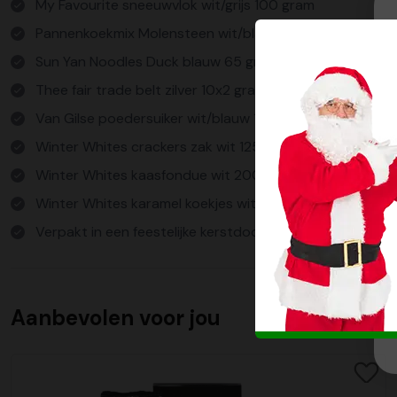
My Favourite sneeuwvlok wit/grijs 100 gram
Pannenkoekmix Molensteen wit/blauw 400 gram
Sun Yan Noodles Duck blauw 65 gram Cups x2
Thee fair trade belt zilver 10x2 gram
Van Gilse poedersuiker wit/blauw 125 gram
Winter Whites crackers zak wit 125 gram
Winter Whites kaasfondue wit 200 gram
Winter Whites karamel koekjes wit 150 gram
Verpakt in een feestelijke kerstdoos
Aanbevolen voor jou