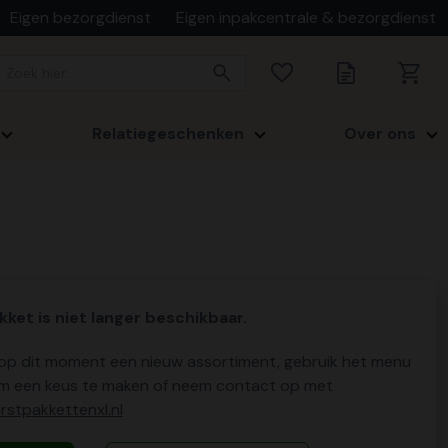
Eigen bezorgdienst
Eigen inpakcentrale & bezorgdienst
Relatiegeschenken
Over ons
kket is niet langer beschikbaar.
p dit moment een nieuw assortiment, gebruik het menu
m een keus te maken of neem contact op met
stpakkettenxl.nl