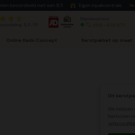
nten beoordeeld met een 8,5
Eigen inpakcentrale
Klantenservice
eoordeling: 8,5 / 10
0512 - 570 077
Online Kado Concept
Kerstpakket op maat
Dit kerstpa
We hebben o
hierboven o
verkoop@ker