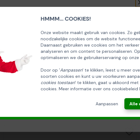
HMMM... COOKIES!
SCHRIJF U IN OP ONZE NIEUWSBRIEF
EN ONTVANG 5% KORTING OP DE
Onze website maakt gebruik van cookies. Zo geb
noodzakelijke cookies om de website functionee
HUISCOLLECTIE KERSTPAKKETTEN
Daarnaast gebruiken we cookies om het verkeer
analyseren en om content te personaliseren. O
Email
optimaliseren we de gebruikerservaring op onze
Door op '
Aanpassen
' te klikken, leest u meer ov
soorten cookies en kunt u uw voorkeuren aanpa
INSCHRIJVEN!
cookies toestaan
' te klikken, gaat u akkoord met
cookies. Meer informatie over ons cookiebeleid 
ANNULEREN
Aanpassen
Alle