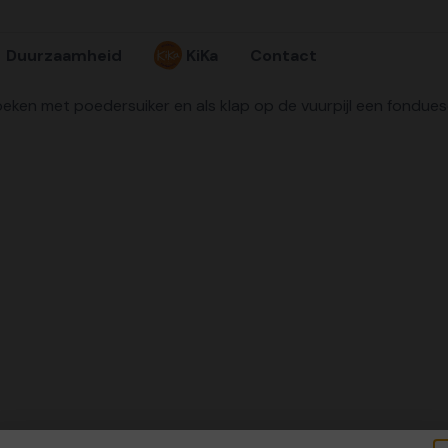
Duurzaamheid
KiKa
Contact
oeken met poedersuiker en als klap op de vuurpijl een fondue