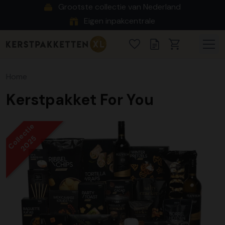
Grootste collectie van Nederland
Eigen inpakcentrale
Home
Kerstpakket For You
Collectie
2025