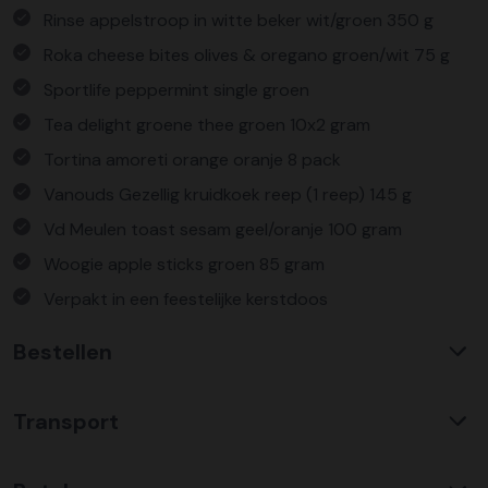
Rinse appelstroop in witte beker wit/groen 350 g
Roka cheese bites olives & oregano groen/wit 75 g
Sportlife peppermint single groen
Tea delight groene thee groen 10x2 gram
Tortina amoreti orange oranje 8 pack
Vanouds Gezellig kruidkoek reep (1 reep) 145 g
Vd Meulen toast sesam geel/oranje 100 gram
Woogie apple sticks groen 85 gram
Verpakt in een feestelijke kerstdoos
Bestellen
Waarom KerstpakkettenXL?
Transport
Met ruim 25 jaar ervaring is KerstpakkettenXL een
absolute specialist op het gebied van kerstpakketten. Wij
C02 neutraal
transport
bieden een unieke collectie met items die u nergens