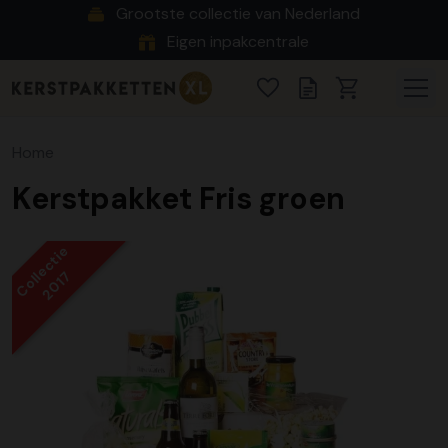
Grootste collectie van Nederland
Eigen inpakcentrale
Home
Kerstpakket Fris groen
Collectie
2017