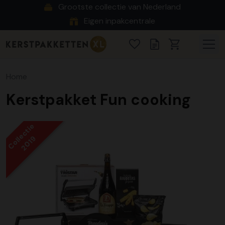
Grootste collectie van Nederland
Eigen inpakcentrale
Home
Kerstpakket Fun cooking
Collectie
2019