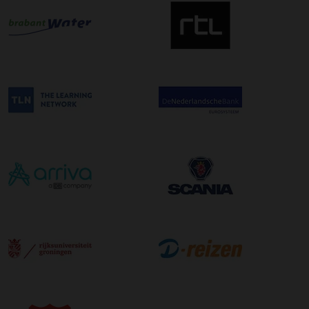
uur in de ochtend wordt bezorgd. Als u hier gebruik van
wilt maken kunt u dit aanvinken bij het plaatsen van uw
bestelling. De kosten hiervoor bedragen €75,00 per
afleveradres ongeacht het aantal pallets.