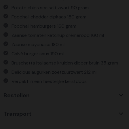
Potato chips sea salt zwart 90 gram
Foodhall cheddar dipkaas 150 gram
Foodhall hamburgers 160 gram
Zaanse tomaten ketchup crèmerood 160 ml
Zaanse mayonaise 180 ml
Calvé burger saus 190 ml
Bruschetta italiaanse kruiden dipper bruin 35 gram
Delicious augurken zoetzuurzwart 212 ml
Verpakt in een feestelijke kerstdoos
Bestellen
Waarom KerstpakkettenXL?
Transport
Met ruim 25 jaar ervaring is KerstpakkettenXL een
absolute specialist op het gebied van kerstpakketten. Wij
C02 neutraal
transport
bieden een unieke collectie met items die u nergens