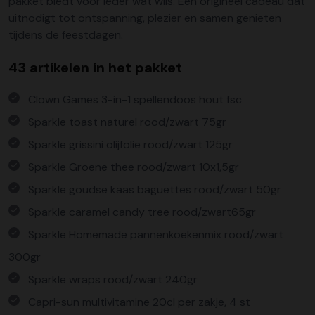
pakket biedt voor ieder wat wils. Een origineel cadeau dat
uitnodigt tot ontspanning, plezier en samen genieten
tijdens de feestdagen.
43 artikelen in het pakket
Clown Games 3-in-1 spellendoos hout fsc
Sparkle toast naturel rood/zwart 75gr
Sparkle grissini olijfolie rood/zwart 125gr
Sparkle Groene thee rood/zwart 10x1,5gr
Sparkle goudse kaas baguettes rood/zwart 50gr
Sparkle caramel candy tree rood/zwart65gr
Sparkle Homemade pannenkoekenmix rood/zwart
300gr
Sparkle wraps rood/zwart 240gr
Capri-sun multivitamine 20cl per zakje, 4 st