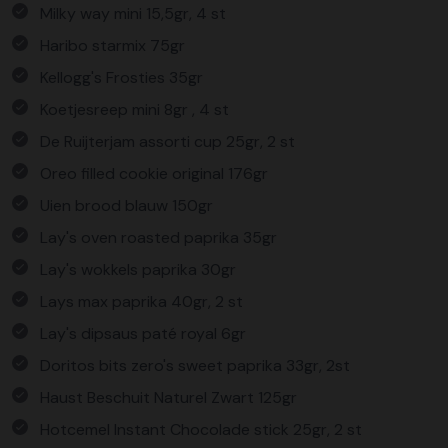
Milky way mini 15,5gr, 4 st
Haribo starmix 75gr
Kellogg's Frosties 35gr
Koetjesreep mini 8gr , 4 st
De Ruijterjam assorti cup 25gr, 2 st
Oreo filled cookie original 176gr
Uien brood blauw 150gr
Lay's oven roasted paprika 35gr
Lay's wokkels paprika 30gr
Lays max paprika 40gr, 2 st
Lay's dipsaus paté royal 6gr
Doritos bits zero's sweet paprika 33gr, 2st
Haust Beschuit Naturel Zwart 125gr
Hotcemel Instant Chocolade stick 25gr, 2 st