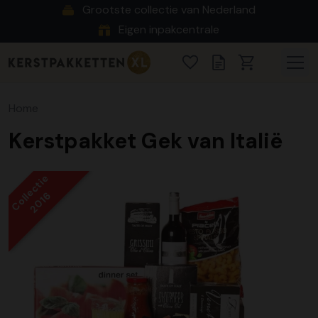
Grootste collectie van Nederland
Eigen inpakcentrale
Home
Kerstpakket Gek van Italië
Collectie
2016