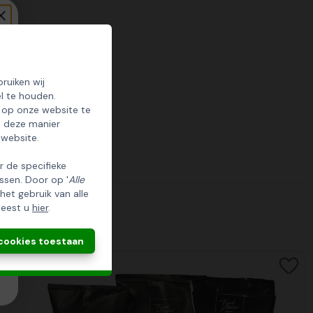
ruiken wij
l te houden.
 op onze website te
p deze manier
 website.
er de specifieke
ssen. Door op '
Alle
 het gebruik van alle
leest u
hier
.
 cookies toestaan