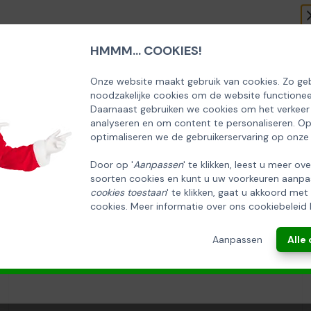
HMMM... COOKIES!
SCHRIJF U IN OP ONZE NIEUWSBRIEF
EN ONTVANG 5% KORTING OP DE
Onze website maakt gebruik van cookies. Zo geb
noodzakelijke cookies om de website functionee
HUISCOLLECTIE KERSTPAKKETTEN
Daarnaast gebruiken we cookies om het verkeer
analyseren en om content te personaliseren. O
Email
optimaliseren we de gebruikerservaring op onze
Door op '
Aanpassen
' te klikken, leest u meer ov
soorten cookies en kunt u uw voorkeuren aanpa
INSCHRIJVEN!
cookies toestaan
' te klikken, gaat u akkoord met
cookies. Meer informatie over ons cookiebeleid 
ANNULEREN
Aanpassen
Alle