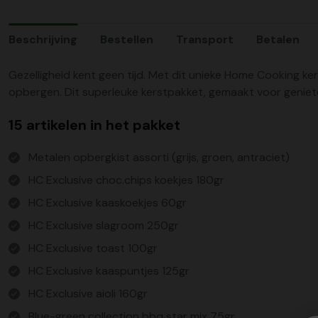
Beschrijving
Bestellen
Transport
Betalen
Gezelligheid kent geen tijd. Met dit unieke Home Cooking ker
opbergen. Dit superleuke kerstpakket, gemaakt voor genieters,
15 artikelen in het pakket
Metalen opbergkist assorti (grijs, groen, antraciet)
HC Exclusive choc.chips koekjes 180gr
HC Exclusive kaaskoekjes 60gr
HC Exclusive slagroom 250gr
HC Exclusive toast 100gr
HC Exclusive kaaspuntjes 125gr
HC Exclusive aioli 160gr
Blue-green collection bbq star mix 75gr