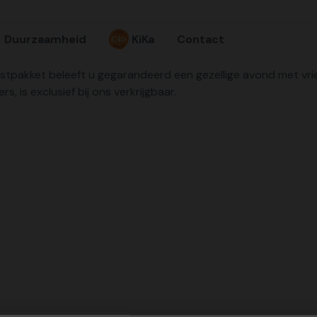
Duurzaamheid
KiKa
Contact
stpakket beleeft u gegarandeerd een gezellige avond met vriend
 is exclusief bij ons verkrijgbaar.