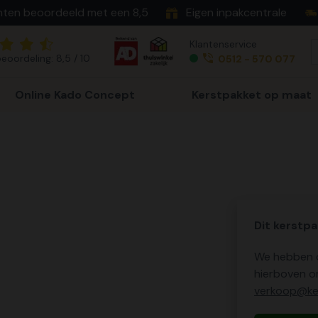
nten beoordeeld met een 8,5
Eigen inpakcentrale
Klantenservice
eoordeling: 8,5 / 10
0512 - 570 077
Online Kado Concept
Kerstpakket op maat
Dit kerstpa
We hebben o
hierboven o
verkoop@ker