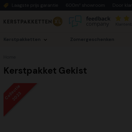
Laagste prijs garantie
600m² showroom
Door kla
Klantenb
Kerstpakketten
Zomergeschenken
Home
Kerstpakket Gekist
Collectie
2023