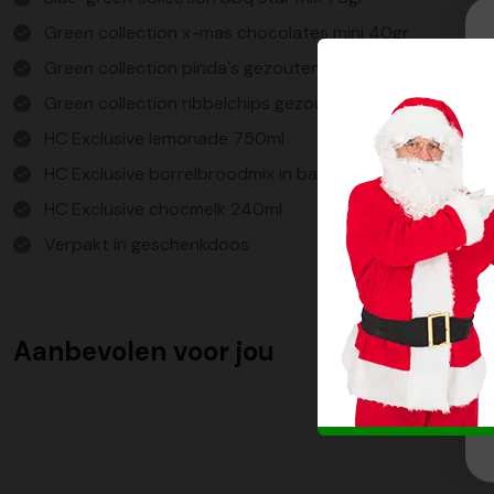
Green collection x-mas chocolates mini 40gr
Green collection pinda's gezouten 75gr
Green collection ribbelchips gezouten 90gr
HC Exclusive lemonade 750ml
HC Exclusive borrelbroodmix in bakvorm 315gr
HC Exclusive chocmelk 240ml
Verpakt in geschenkdoos
Aanbevolen voor jou