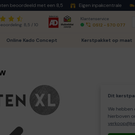
nten beoordeeld met een 8,5
Eigen inpakcentrale
Klantenservice
eoordeling: 8,5 / 10
0512 - 570 077
Online Kado Concept
Kerstpakket op maat
uw
Dit kerstpa
We hebben o
hierboven o
verkoop@ker