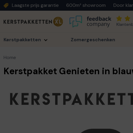
Laagste prijs garantie
600m² showroom
Door kla
Klantenb
Kerstpakketten
Zomergeschenken
Home
Kerstpakket Genieten in bla