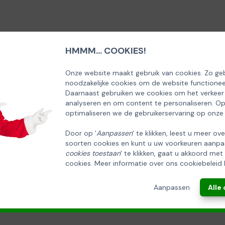
HMMM... COOKIES!
SCHRIJF U IN OP ONZE NIEUWSBRIEF
EN ONTVANG 5% KORTING OP DE
Onze website maakt gebruik van cookies. Zo geb
noodzakelijke cookies om de website functionee
HUISCOLLECTIE KERSTPAKKETTEN
Daarnaast gebruiken we cookies om het verkeer
analyseren en om content te personaliseren. O
Email
optimaliseren we de gebruikerservaring op onze
Door op '
Aanpassen
' te klikken, leest u meer ov
soorten cookies en kunt u uw voorkeuren aanpa
INSCHRIJVEN!
cookies toestaan
' te klikken, gaat u akkoord met
cookies. Meer informatie over ons cookiebeleid 
ANNULEREN
Aanpassen
Alle