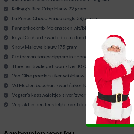
Kellogg's Rice Crisp blauw 22 gram
Lu Prince Choco Prince single 28,5 gram
Pannenkoekmix Molensteen wit/blauw 400 gram
Royal Orchard zwarte bes ruitmotief zilver 225 g
Snow Mallows blauw 175 gram
Statesman tonijnsnippers in zonnebloemolie 185 g
Thee fair trade patroon zilver 10x2 gram
Van Gilse poedersuiker wit/blauw 125 gram
Vd Meulen beschuit zwart/zilver 100 gram
Vegter's kaaswafeltjes zilver/zwart 100 gram
Verpakt in een feestelijke kerstdoos
Aanbevolen voor jou