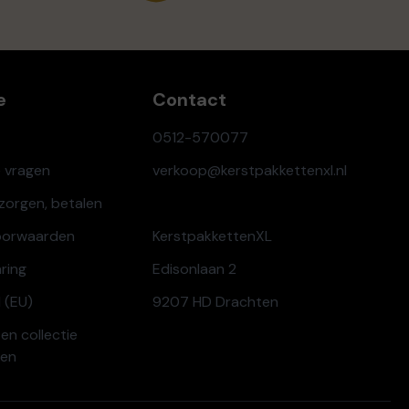
e
Contact
0512-570077
e vragen
verkoop@kerstpakkettenxl.nl
ezorgen, betalen
oorwaarden
KerstpakkettenXL
aring
Edisonlaan 2
 (EU)
9207 HD Drachten
en collectie
ren