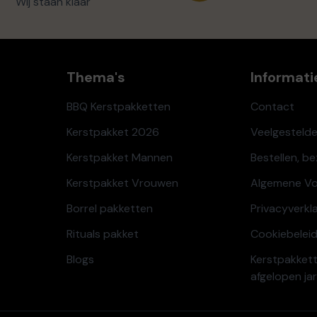
Wij staan klaar
Thema's
Informati
BBQ Kerstpakketten
Contact
Kerstpakket 2026
Veelgesteld
Kerstpakket Mannen
Bestellen, b
Kerstpakket Vrouwen
Algemene V
Borrel pakketten
Privacyverkl
Rituals pakket
Cookiebeleid
Blogs
Kerstpakkett
afgelopen ja