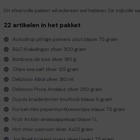
Dit sfeervolle pakket wil iedereen wel hebben. De stijlvolle 
22 artikelen in het pakket
Autodrop pittige patsers zout blauw 75 gram
B&C Krakelingen zilver 300 gram
Bonbons de luxe zilver 180 g
Chips sea salt zilver 125 gram
Delizioso Allioli zilver 180 ml
Delizioso Picos Andaluz zilver 250 gram
Duyvis kruidenboter knoflook blauw 6 gram
Fortuin mini pepermuntkussentjes blauw 75 gram
Fruit Action sinaasappelsap blauw 1 L
Hot choc patroon zilver 4x25 gram
Jos Poell krokant toast zilver/zwart 75 gram