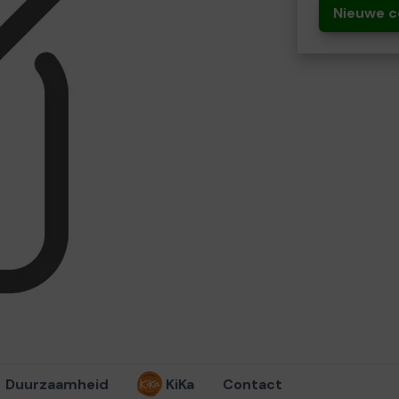
Nieuwe c
Duurzaamheid
KiKa
Contact