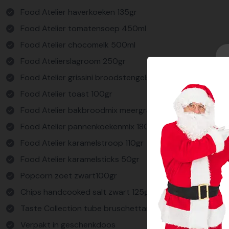
Food Atelier haverkoeken 135gr
Food Atelier tomatensoep 450ml
Food Atelier chocomelk 500ml
Food Atelierslagroom 250gr
Food Atelier grissini broodstengels 125gr
Food Atelier toast 100gr
Food Atelier bakbroodmix meergranen 350gr
Food Atelier pannenkoekenmix 180gr
Food Atelier karamelstroop 110gr
Food Atelier karamelsticks 50gr
Popcorn zoet zwart100gr
Chips handcooked salt zwart 125gr
Taste Collection tube bruschettamix 10gr
Verpakt in geschenkdoos