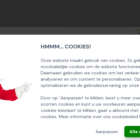
HMMM... COOKIES!
SCHRIJF U IN OP ONZE NIEUWSBRIEF
EN ONTVANG 5% KORTING OP DE
Onze website maakt gebruik van cookies. Zo geb
noodzakelijke cookies om de website functionee
HUISCOLLECTIE KERSTPAKKETTEN
Daarnaast gebruiken we cookies om het verkeer
analyseren en om content te personaliseren. O
Email
optimaliseren we de gebruikerservaring op onze
Door op '
Aanpassen
' te klikken, leest u meer ov
soorten cookies en kunt u uw voorkeuren aanpa
INSCHRIJVEN!
cookies toestaan
' te klikken, gaat u akkoord met
cookies. Meer informatie over ons cookiebeleid 
ANNULEREN
Aanpassen
Alle