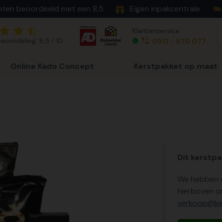
nten beoordeeld met een 8,5
Eigen inpakcentrale
Klantenservice
eoordeling: 8,5 / 10
0512 - 570 077
Online Kado Concept
Kerstpakket op maat
Dit kerstpa
We hebben o
hierboven o
verkoop@ker