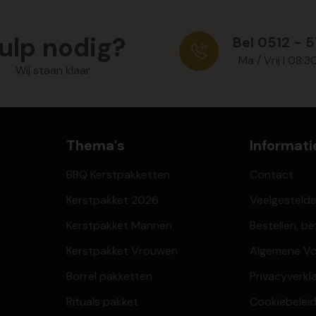
ulp nodig?
Bel 0512 - 
Ma / Vrij | 08:3
Wij staan klaar
Thema's
Informati
BBQ Kerstpakketten
Contact
Kerstpakket 2026
Veelgesteld
Kerstpakket Mannen
Bestellen, b
Kerstpakket Vrouwen
Algemene V
Borrel pakketten
Privacyverkl
Rituals pakket
Cookiebeleid