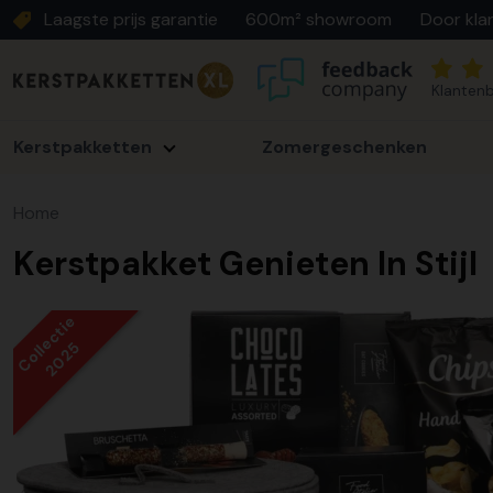
Laagste prijs garantie
600m² showroom
Door kla
Klantenb
Kerstpakketten
Zomergeschenken
Home
Kerstpakket Genieten In Stijl
Collectie
2025