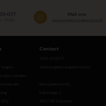
570 077
Mail ons
0 - 17:00
verkoop@kerstpakkettenxl.nl
e
Contact
0512-570077
e vragen
verkoop@kerstpakkettenxl.nl
ezorgen, betalen
oorwaarden
KerstpakkettenXL
aring
Edisonlaan 2
 (EU)
9207 HD Drachten