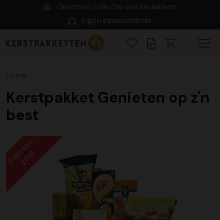
Grootste collectie van Nederland
Eigen inpakcentrale
Home
Kerstpakket Genieten op z'n
best
Collectie
2016