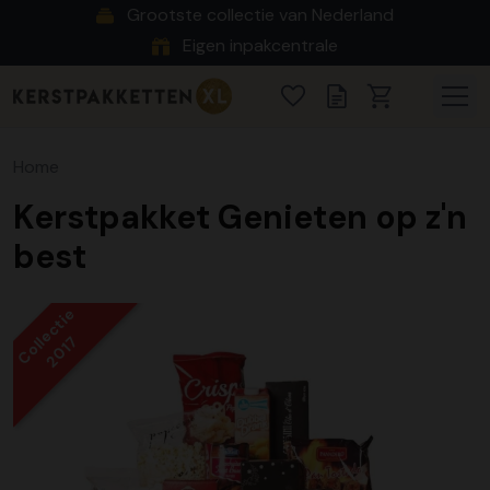
Grootste collectie van Nederland
Eigen inpakcentrale
Home
Kerstpakket Genieten op z'n
best
Collectie
2017