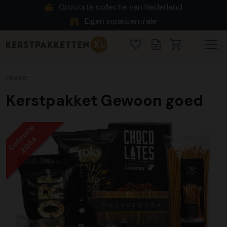
Grootste collectie van Nederland
Eigen inpakcentrale
Home
Kerstpakket Gewoon goed
Collectie
2024