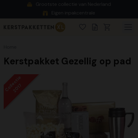
Grootste collectie van Nederland
Eigen inpakcentrale
Home
Kerstpakket Gezellig op pad
Collectie
2017