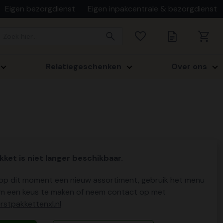
Eigen bezorgdienst
Eigen inpakcentrale & bezorgdienst
Relatiegeschenken
Over ons
kket is niet langer beschikbaar.
p dit moment een nieuw assortiment, gebruik het menu
m een keus te maken of neem contact op met
stpakkettenxl.nl