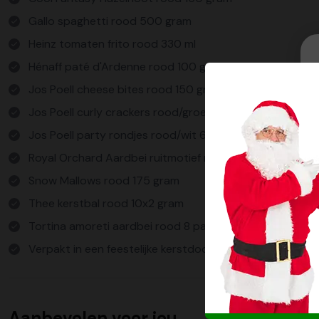
Gallo spaghetti rood 500 gram
Heinz tomaten frito rood 330 ml
Hénaff paté d'Ardenne rood 100 gram
Jos Poell cheese bites rood 150 gram
Jos Poell curly crackers rood/groen 65 gram
Jos Poell party rondjes rood/wit 60 gram
Royal Orchard Aardbei ruitmotief rood 225 gram
Snow Mallows rood 175 gram
Thee kerstbal rood 10x2 gram
Tortina amoreti aardbei rood 8 pack
Verpakt in een feestelijke kerstdoos
Aanbevolen voor jou