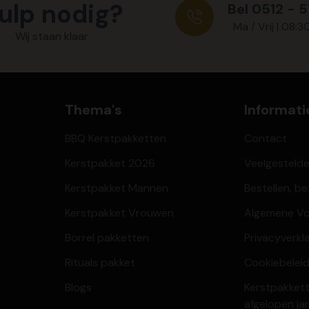
ulp nodig?
Bel 0512 - 
Ma / Vrij | 08:3
Wij staan klaar
Thema's
Informati
BBQ Kerstpakketten
Contact
Kerstpakket 2026
Veelgesteld
Kerstpakket Mannen
Bestellen, b
Kerstpakket Vrouwen
Algemene V
Borrel pakketten
Privacyverkl
Rituals pakket
Cookiebeleid
Blogs
Kerstpakkett
afgelopen ja