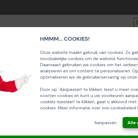
HMMM... COOKIES!
SCHRIJF U IN OP ONZE NIEUWSBRIEF
EN ONTVANG 5% KORTING OP DE
Onze website maakt gebruik van cookies. Zo geb
noodzakelijke cookies om de website functionee
HUISCOLLECTIE KERSTPAKKETTEN
Daarnaast gebruiken we cookies om het verkeer
analyseren en om content te personaliseren. O
Email
optimaliseren we de gebruikerservaring op onze
Door op '
Aanpassen
' te klikken, leest u meer ov
soorten cookies en kunt u uw voorkeuren aanpa
INSCHRIJVEN!
cookies toestaan
' te klikken, gaat u akkoord met
cookies. Meer informatie over ons cookiebeleid 
ANNULEREN
Aanpassen
Alle