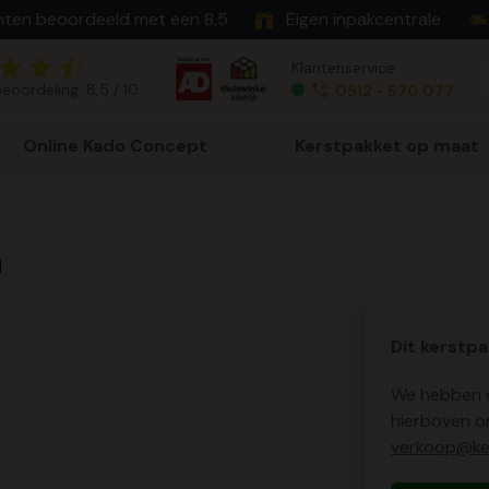
nten beoordeeld met een 8,5
Eigen inpakcentrale
Klantenservice
eoordeling: 8,5 / 10
0512 - 570 077
Online Kado Concept
Kerstpakket op maat
n
Dit kerstpa
We hebben o
hierboven o
verkoop@ker