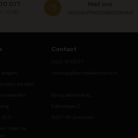
570 077
Mail ons
0 - 17:00
verkoop@kerstpakkettenxl.nl
e
Contact
0512-570077
e vragen
verkoop@kerstpakkettenxl.nl
ezorgen, betalen
oorwaarden
KerstpakkettenXL
aring
Edisonlaan 2
 (EU)
9207 HD Drachten
en collectie
ren