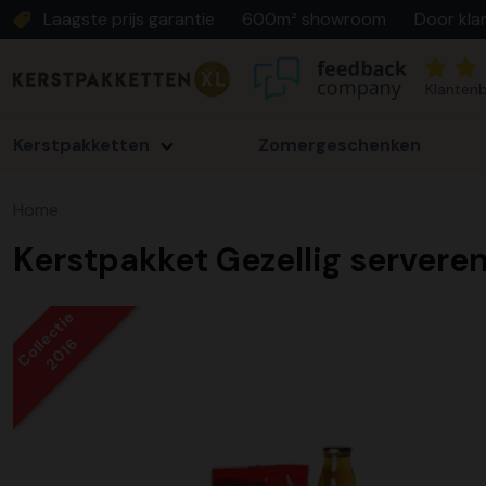
Laagste prijs garantie
600m² showroom
Door kla
Klantenb
Kerstpakketten
Zomergeschenken
Home
Kerstpakket Gezellig servere
Collectie
2016