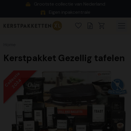
Grootste collectie van Nederland
Eigen inpakcentrale
Home
Kerstpakket Gezellig tafelen
Collectie
2024