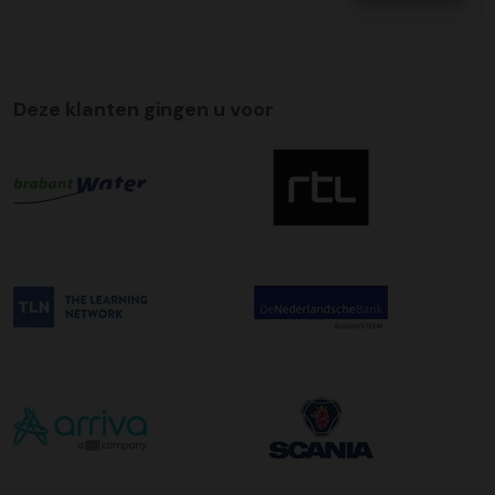
Tijdslevering
Wij bieden op alle pallet bezorgingen de mogelijkheid aan
om hier een tijdszending van te maken. Dit betekent dat
Deze klanten gingen u voor
uw zending gegarandeerd op de afleverdatum voor 12:00
uur in de ochtend wordt bezorgd. Als u hier gebruik van
wilt maken kunt u dit aanvinken bij het plaatsen van uw
bestelling. De kosten hiervoor bedragen €75,00 per
afleveradres ongeacht het aantal pallets.