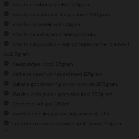
Vitality cranberry geelwit 150gram
Vitality muesli emmertje groenwit 250gram
Vitality rijstwafels wit 100gram
Vitality mueslirepen oranjewit 3stuks
Vitality cappuccino - kop op tegen kanker blauwwit
6x12,5gram
Kaaspuntjes rood 125gram
Verkade beschuit naturel rood 125gram
Sultana goodmorning syrup witbruin 205gram
Bussink ontbijtkoek gesneden geel 350gram
Chocomel vol geel 250ml
Van Kempen sinaasappelsap oranjewit 75cl
Leev bio knappers volkoren spelt groen 150gram
Fair&share 4x4 crispy squares zwart 4x15gram