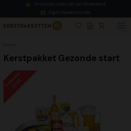
Grootste collectie van Nederland
Eigen inpakcentrale
Home
Kerstpakket Gezonde start
Collectie
2020