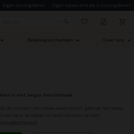
Eigen bezorgdienst
Eigen inpakcentrale & bezorgdienst
Relatiegeschenken
Over ons
kket is niet langer beschikbaar.
p dit moment een nieuw assortiment, gebruik het menu
m een keus te maken of neem contact op met
stpakkettenxl.nl