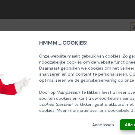
HMMM... COOKIES!
SCHRIJF U IN OP ONZE NIEUWSBRIEF
EN ONTVANG 5% KORTING OP DE
Onze website maakt gebruik van cookies. Zo geb
noodzakelijke cookies om de website functionee
HUISCOLLECTIE KERSTPAKKETTEN
Daarnaast gebruiken we cookies om het verkeer
analyseren en om content te personaliseren. O
Email
optimaliseren we de gebruikerservaring op onze
Door op '
Aanpassen
' te klikken, leest u meer ov
soorten cookies en kunt u uw voorkeuren aanpa
INSCHRIJVEN!
cookies toestaan
' te klikken, gaat u akkoord met
cookies. Meer informatie over ons cookiebeleid 
ANNULEREN
Aanpassen
Alle