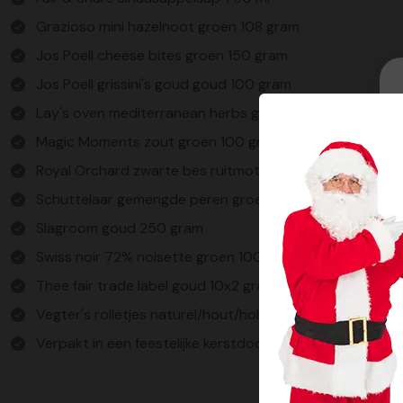
Grazioso mini hazelnoot groen 108 gram
Jos Poell cheese bites groen 150 gram
Jos Poell grissini's goud goud 100 gram
Lay's oven mediterranean herbs goud/groen 150 gram
Magic Moments zout groen 100 gram
Royal Orchard zwarte bes ruitmotief goud 225 gram
Schuttelaar gemengde peren groen 175 gram
Slagroom goud 250 gram
Swiss noir 72% noisette groen 100 gram
Thee fair trade label goud 10x2 gram
Vegter's rolletjes naturel/hout/holland bruin 10 s
Verpakt in een feestelijke kerstdoos