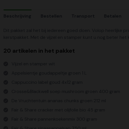
Beschrijving
Bestellen
Transport
Betalen
Dit pakket zal het bij iedereen goed doen. Volop heerlijke p
kerstpakket. Met de vijzel en stamper kunt u nog beter het 
20 artikelen in het pakket
Vijzel en stamper wit
Appelsientje goudappeltje groen 1 L
Cappuccino label goud 4x12 gram
Crosse&Blackwell soep mushroom groen 400 gram
De Vruchtentuin ananas chunks groen 212 ml
Fair & Share cracker met olijfolie bio 45 gram
Fair & Share pannenkoekenmix 300 gram
Fair & Share sinaasappelsap 750 ml