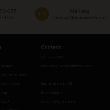
570 077
Mail ons
0 - 17:00
verkoop@kerstpakkettenxl.nl
e
Contact
0512-570077
e vragen
verkoop@kerstpakkettenxl.nl
ezorgen, betalen
oorwaarden
KerstpakkettenXL
aring
Edisonlaan 2
 (EU)
9207 HD Drachten