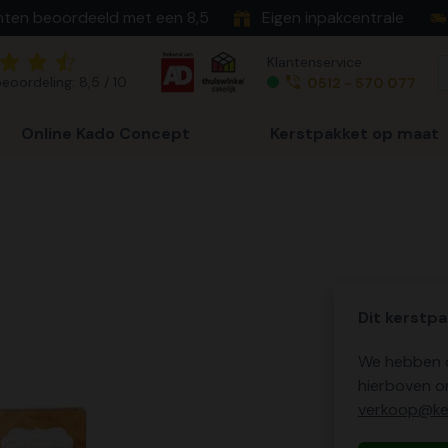
nten beoordeeld met een 8,5
Eigen inpakcentrale
Klantenservice
eoordeling: 8,5 / 10
0512 - 570 077
Online Kado Concept
Kerstpakket op maat
Dit kerstpa
We hebben o
hierboven o
verkoop@ker