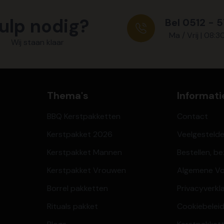
ulp nodig?
Bel 0512 - 
Ma / Vrij | 08:3
Wij staan klaar
Thema's
Informati
BBQ Kerstpakketten
Contact
Kerstpakket 2026
Veelgesteld
Kerstpakket Mannen
Bestellen, b
Kerstpakket Vrouwen
Algemene V
Borrel pakketten
Privacyverkl
Rituals pakket
Cookiebeleid