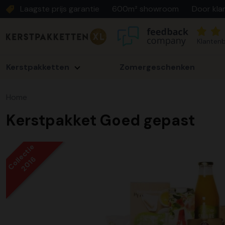
Laagste prijs garantie
600m² showroom
Door kla
Klantenb
Kerstpakketten
Zomergeschenken
Home
Kerstpakket Goed gepast
Collectie
2016