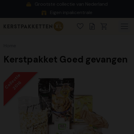
Grootste collectie van Nederland
Eigen inpakcentrale
Home
Kerstpakket Goed gevangen
Collectie
2016