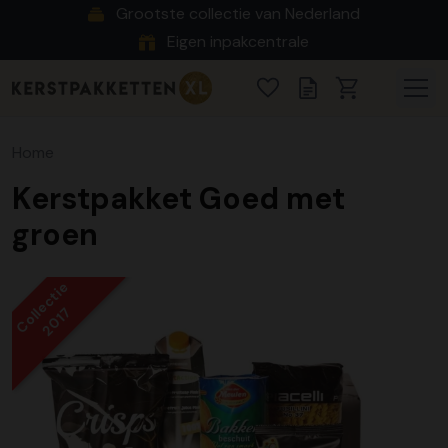
Grootste collectie van Nederland
Eigen inpakcentrale
Home
Kerstpakket Goed met
groen
Collectie
2017