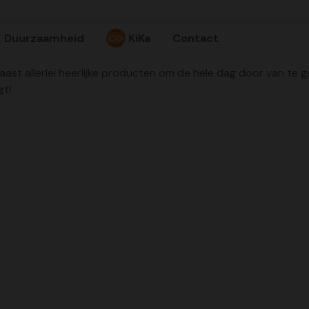
Duurzaamheid
KiKa
Contact
Naast allerlei heerlijke producten om de hele dag door van te 
gt!