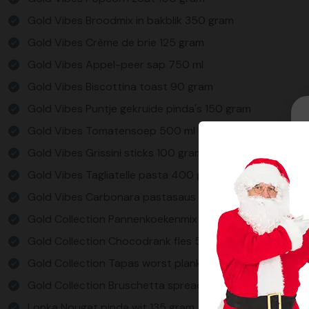
Gold Vibes Broodmix in bakblik 350 gram
Gold Vibes Crème de brie 125 gram
Gold Vibes Appel-peer sap 750 ml
Gold Vibes Biscottina toast 90 gram
Gold Vibes Puntje gekruide pinda's 150 gram
Gold Vibes Tomatensoep 500 ml
Gold Vibes Grissini sticks 100 gram
Gold Vibes Tagliatelle pasta 400 gram
Gold Vibes Carbonara pastasaus 290 gr.
Gold Collection Pannenkoekenmix shaker 100 gram
Gold Collection Chocodrank fles 500 ml
Gold Collection Tapas worst plankje 80 gram
Gold Collection Bruschetta spread 90 gram
Lonka Nougat pinda wit 135 gram