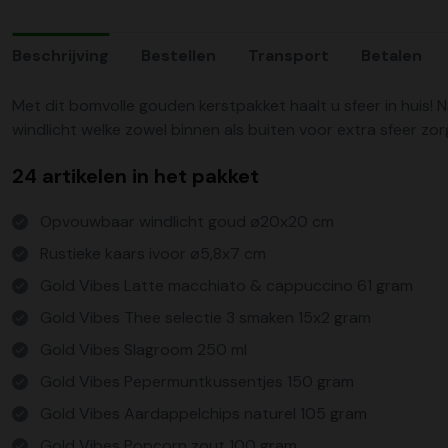
Beschrijving
Bestellen
Transport
Betalen
Met dit bomvolle gouden kerstpakket haalt u sfeer in huis! 
windlicht welke zowel binnen als buiten voor extra sfeer zor
24 artikelen in het pakket
Opvouwbaar windlicht goud ø20x20 cm
Rustieke kaars ivoor ø5,8x7 cm
Gold Vibes Latte macchiato & cappuccino 61 gram
Gold Vibes Thee selectie 3 smaken 15x2 gram
Gold Vibes Slagroom 250 ml
Gold Vibes Pepermuntkussentjes 150 gram
Gold Vibes Aardappelchips naturel 105 gram
Gold Vibes Popcorn zout 100 gram