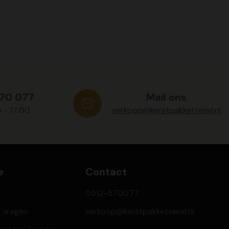
570 077
Mail ons
0 - 17:00
verkoop@kerstpakkettenxl.nl
e
Contact
0512-570077
e vragen
verkoop@kerstpakkettenxl.nl