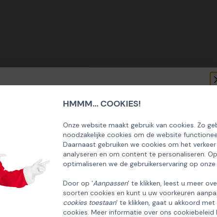
HMMM... COOKIES!
SCHRIJF U IN OP ONZE NIEUWSBRIEF
EN ONTVANG 5% KORTING OP DE
Onze website maakt gebruik van cookies. Zo geb
noodzakelijke cookies om de website functionee
HUISCOLLECTIE KERSTPAKKETTEN
Daarnaast gebruiken we cookies om het verkeer
analyseren en om content te personaliseren. O
Email
optimaliseren we de gebruikerservaring op onze
Door op '
Aanpassen
' te klikken, leest u meer ov
soorten cookies en kunt u uw voorkeuren aanpa
INSCHRIJVEN!
cookies toestaan
' te klikken, gaat u akkoord met
cookies. Meer informatie over ons cookiebeleid 