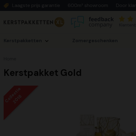
Laagste prijs garantie
600m² showroom
Door kla
Klantenb
Kerstpakketten
Zomergeschenken
Home
Kerstpakket Gold
Collectie
2018