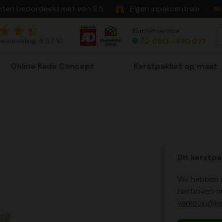
nten beoordeeld met een 8,5
Eigen inpakcentrale
Klantenservice
eoordeling: 8,5 / 10
0512 - 570 077
Online Kado Concept
Kerstpakket op maat
Dit kerstpa
We hebben o
hierboven o
verkoop@ker