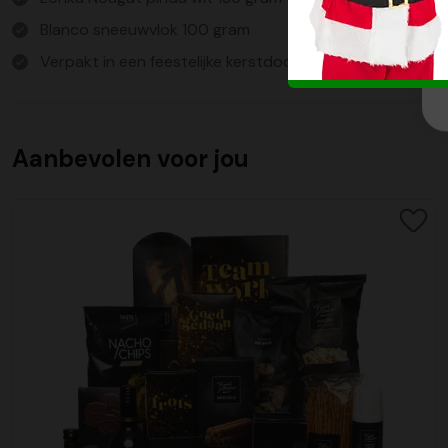
Blanco sneeuwvlok 100 gram
Verpakt in een feestelijke kerstdoos
Aanbevolen voor jou