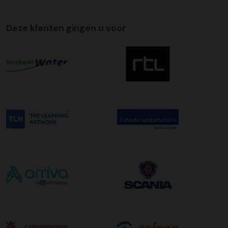
Tijdslevering
Wij bieden op alle pallet bezorgingen de mogelijkheid aan
Deze klanten gingen u voor
om hier een tijdszending van te maken. Dit betekent dat
uw zending gegarandeerd op de afleverdatum voor 12:00
uur in de ochtend wordt bezorgd. Als u hier gebruik van
wilt maken kunt u dit aanvinken bij het plaatsen van uw
bestelling. De kosten hiervoor bedragen €75,00 per
afleveradres ongeacht het aantal pallets.