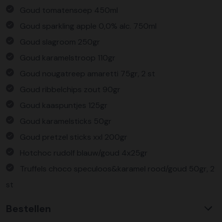
Goud tomatensoep 450ml
Goud sparkling apple 0,0% alc. 750ml
Goud slagroom 250gr
Goud karamelstroop 110gr
Goud nougatreep amaretti 75gr, 2 st
Goud ribbelchips zout 90gr
Goud kaaspuntjes 125gr
Goud karamelsticks 50gr
Goud pretzel sticks xxl 200gr
Hotchoc rudolf blauw/goud 4x25gr
Truffels choco speculoos&karamel rood/goud 50gr, 2
st
Verpakt ingeschenkdoos
Bestellen