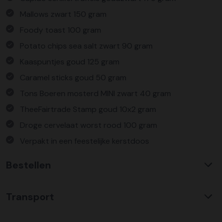
Mallows zwart 150 gram
Foody toast 100 gram
Potato chips sea salt zwart 90 gram
Kaaspuntjes goud 125 gram
Caramel sticks goud 50 gram
Tons Boeren mosterd MINI zwart 40 gram
TheeFairtrade Stamp goud 10x2 gram
Droge cervelaat worst rood 100 gram
Verpakt in een feestelijke kerstdoos
Bestellen
Waarom KerstpakkettenXL?
Transport
Met ruim 25 jaar ervaring is KerstpakkettenXL een
absolute specialist op het gebied van kerstpakketten. Wij
C02 neutraal
transport