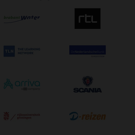
uw zending gegarandeerd op de afleverdatum voor 12:00
uur in de ochtend wordt bezorgd. Als u hier gebruik van
wilt maken kunt u dit aanvinken bij het plaatsen van uw
bestelling. De kosten hiervoor bedragen €75,00 per
afleveradres ongeacht het aantal pallets.