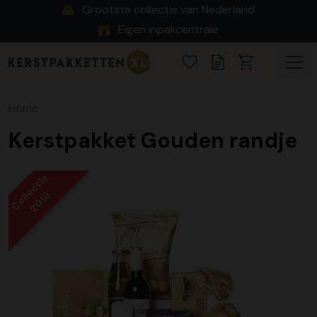
Grootste collectie van Nederland
Eigen inpakcentrale
Home
Kerstpakket Gouden randje
Collectie
2016