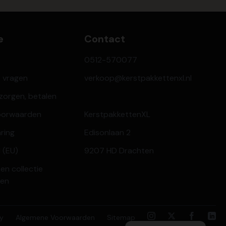
e
Contact
0512-570077
e vragen
verkoop@kerstpakkettenxl.nl
ezorgen, betalen
oorwaarden
KerstpakkettenXL
aring
Edisonlaan 2
 (EU)
9207 HD Drachten
en collectie
ren
cy
Algemene Voorwaarden
Sitemap