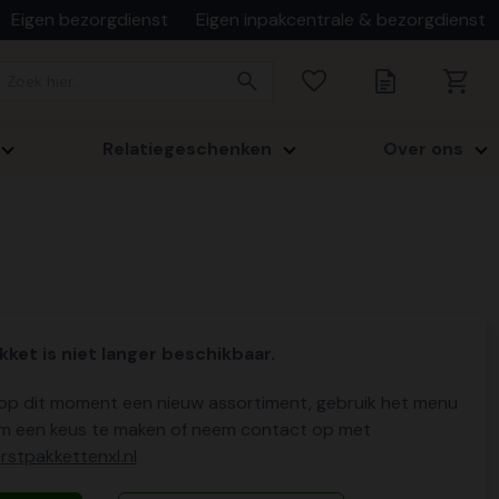
Eigen bezorgdienst
Eigen inpakcentrale & bezorgdienst
Relatiegeschenken
Over ons
kket is niet langer beschikbaar.
p dit moment een nieuw assortiment, gebruik het menu
m een keus te maken of neem contact op met
stpakkettenxl.nl