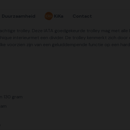
Duurzaamheid
KiKa
Contact
prachtige trolley. Deze IATA goedgekeurde trolley mag met all
chique interieurmet een divider. De trolley kenmerkt zich doo
 welke voorzien zijn van een geluiddempende functie op een ha
in 130 gram
gram
m