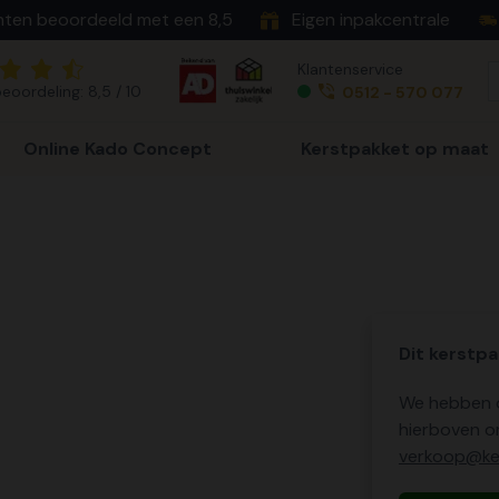
nten beoordeeld met een 8,5
Eigen inpakcentrale
Klantenservice
eoordeling: 8,5 / 10
0512 - 570 077
Online Kado Concept
Kerstpakket op maat
Dit kerstpa
We hebben o
hierboven o
verkoop@ker