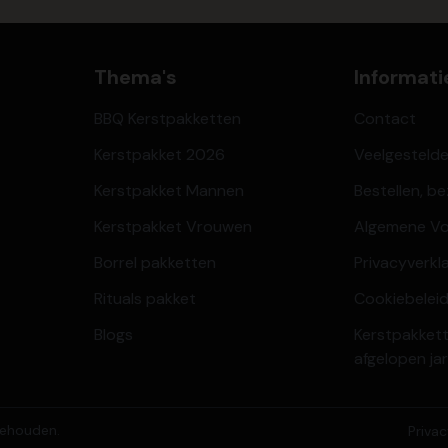
Thema's
Informati
BBQ Kerstpakketten
Contact
Kerstpakket 2026
Veelgesteld
Kerstpakket Mannen
Bestellen, b
Kerstpakket Vrouwen
Algemene V
Borrel pakketten
Privacyverkl
Rituals pakket
Cookiebeleid
Blogs
Kerstpakkett
afgelopen ja
behouden.
Priva