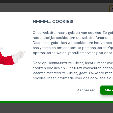
m
gram
HMMM... COOKIES!
SCHRIJF U IN OP ONZE NIEUWSBRIEF
EN ONTVANG 5% KORTING OP DE
Onze website maakt gebruik van cookies. Zo geb
noodzakelijke cookies om de website functionee
HUISCOLLECTIE KERSTPAKKETTEN
Daarnaast gebruiken we cookies om het verkeer
analyseren en om content te personaliseren. O
Email
optimaliseren we de gebruikerservaring op onze
Door op '
Aanpassen
' te klikken, leest u meer ov
soorten cookies en kunt u uw voorkeuren aanpa
INSCHRIJVEN!
cookies toestaan
' te klikken, gaat u akkoord met
cookies. Meer informatie over ons cookiebeleid 
ANNULEREN
Aanpassen
Alle