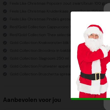
Feels Like Christmas Popcorn zout zwart/bruin 100 gra
Feels Like Christmas Kruidenkaas zwart/bruin 150 gram
Feels Like Christmas Pinda's gezouten zwart/bruin 150
Red/Gold Collection Cappuccino 50 gram
Red/Gold Collection Thee selectie 2 smaken 10x2 gram
Gold Collection Knakworsten blik 184 gram
Gold Collection Broodmix in bakblik 350 gram
Gold Collection Slagroom 250 ml
Gold Collection Fruitwater appel munt 750 ml
Gold Collection Bruschetta spread 90 gram
Verpakt in een feestelijke kerstdoos
Aanbevolen voor jou