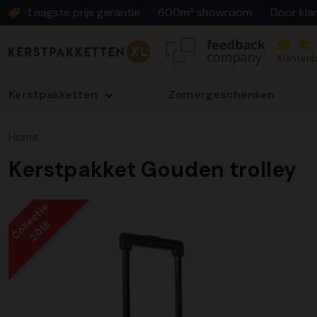
Laagste prijs garantie
600m² showroom
Door kla
Klantenb
Kerstpakketten
Zomergeschenken
Home
Kerstpakket Gouden trolley
Collectie
2018