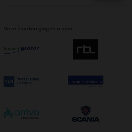
klantenservice contact met u op om dit samen met u in
te regelen.
Tijdslevering
Deze klanten gingen u voor
Wij bieden op alle pallet bezorgingen de mogelijkheid aan
om hier een tijdszending van te maken. Dit betekent dat
uw zending gegarandeerd op de afleverdatum voor 12:00
uur in de ochtend wordt bezorgd. Als u hier gebruik van
wilt maken kunt u dit aanvinken bij het plaatsen van uw
bestelling. De kosten hiervoor bedragen €75,00 per
afleveradres ongeacht het aantal pallets.