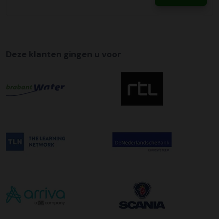
te regelen.
Tijdslevering
Wij bieden op alle pallet bezorgingen de mogelijkheid aan
om hier een tijdszending van te maken. Dit betekent dat
Deze klanten gingen u voor
uw zending gegarandeerd op de afleverdatum voor 12:00
uur in de ochtend wordt bezorgd. Als u hier gebruik van
wilt maken kunt u dit aanvinken bij het plaatsen van uw
bestelling. De kosten hiervoor bedragen €75,00 per
afleveradres ongeacht het aantal pallets.