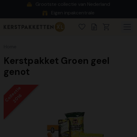
Grootste collectie van Nederland
Eigen inpakcentrale
Home
Kerstpakket Groen geel
genot
Collectie
2016