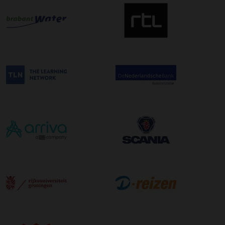
uw zending gegarandeerd op de afleverdatum voor 12:00
uur in de ochtend wordt bezorgd. Als u hier gebruik van
wilt maken kunt u dit aanvinken bij het plaatsen van uw
bestelling. De kosten hiervoor bedragen €75,00 per
afleveradres ongeacht het aantal pallets.