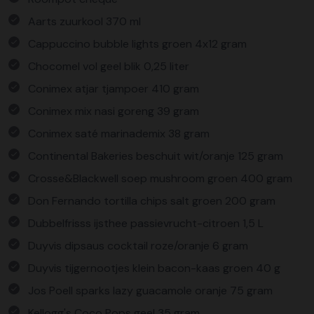
Aarts zuurkool 370 ml
Cappuccino bubble lights groen 4x12 gram
Chocomel vol geel blik 0,25 liter
Conimex atjar tjampoer 410 gram
Conimex mix nasi goreng 39 gram
Conimex saté marinademix 38 gram
Continental Bakeries beschuit wit/oranje 125 gram
Crosse&Blackwell soep mushroom groen 400 gram
Don Fernando tortilla chips salt groen 200 gram
Dubbelfrisss ijsthee passievrucht-citroen 1,5 L
Duyvis dipsaus cocktail roze/oranje 6 gram
Duyvis tijgernootjes klein bacon-kaas groen 40 g
Jos Poell sparks lazy guacamole oranje 75 gram
Kellogg's Coco Pops geel 35 gram