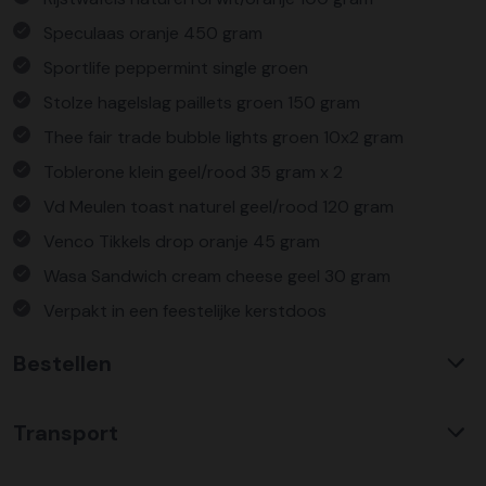
Speculaas oranje 450 gram
Sportlife peppermint single groen
Stolze hagelslag paillets groen 150 gram
Thee fair trade bubble lights groen 10x2 gram
Toblerone klein geel/rood 35 gram x 2
Vd Meulen toast naturel geel/rood 120 gram
Venco Tikkels drop oranje 45 gram
Wasa Sandwich cream cheese geel 30 gram
Verpakt in een feestelijke kerstdoos
Bestellen
Waarom KerstpakkettenXL?
Transport
Met ruim 25 jaar ervaring is KerstpakkettenXL een
absolute specialist op het gebied van kerstpakketten. Wij
C02 neutraal
transport