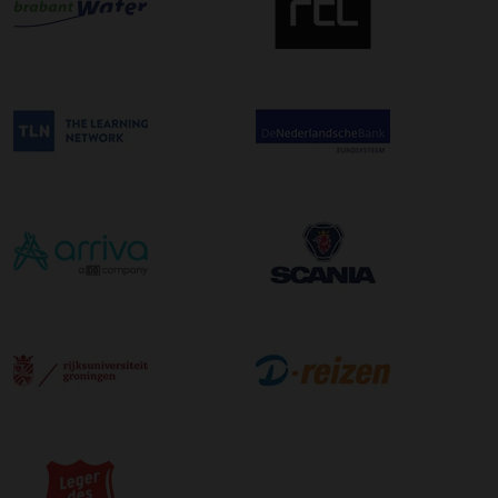
bestelling. De kosten hiervoor bedragen €75,00 per
afleveradres ongeacht het aantal pallets.