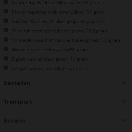
Soepstengels Olio d'Oliva zwart 120 gram
Stolze hagelslag melk zwart/zilver 150 gram
Sun Yan Noodles Chicken groen 85 gram x 2
Thee fair trade going home groen 10x2 gram
Vd Meulen beschuit naturel blauw/groen 100 gram
Woogie apple sticks groen 85 gram
Zigi pinda's Ketchup groen 70 gram
Verpakt in een feestelijke kerstdoos
Bestellen
Waarom KerstpakkettenXL?
Transport
Met ruim 25 jaar ervaring is KerstpakkettenXL een
absolute specialist op het gebied van kerstpakketten. Wij
C02 neutraal
transport
bieden een unieke collectie met items die u nergens
Betalen
Wij hebben een jarenlange duurzame samenwerking met
anders terug vindt. Daarnaast bieden wij de hoogste prijs
Koopman Transmission voor het vervoer van alle
kwaliteit verhouding, wat zich vertaald in uitstekende